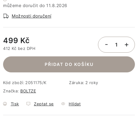
11.8.2026
Možnosti doručení
499 Kč
412 Kč bez DPH
Měrná cena:
PŘIDAT DO KOŠÍKU
Kód zboží:
2051175/K
Záruka
:
2 roky
Značka:
BOLTZE
Tisk
Zeptat se
Hlídat