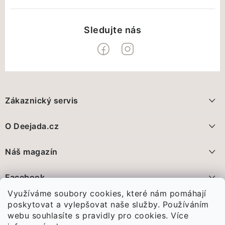
Z
á
Zákaznický servis
p
a
Doprava a platba
O Deejada.cz
t
FAQ - nejčastější dotazy
í
Pomáháme, přidáte se?
Náš magazín
Vrácení zboží a reklamace
Proč nakupovat na Deejada.cz?
Deejada pokračuje. Jen už jinak
Facebook
Obchodní podmínky
28.5.2026
Využíváme soubory cookies, které nám pomáhají
Poznejte nás
Ochrana Osobních údajů GDPR
Před pár dny jsme vám oznámili...
poskytovat a vylepšovat naše služby. Používáním
webu souhlasíte s pravidly pro cookies.
Více
Spojte se s námi
Vánoce, které nám změnily celý život