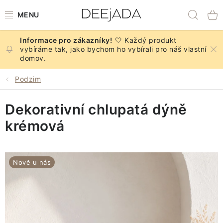
Přejít
Hled
na
obsah
🤍 Každý produkt
NOVINKY
vybíráme tak, jako bychom ho vybírali pro náš vlastní
domov.
PODZIM
Podzim
DEKORACE A DOPLŇKY
Dekorativní chlupatá dýně
KUCHYNĚ A STOLOVÁNÍ
krémová
BYTOVÝ TEXTIL
Nově u nás
KOUPELNA
ZNAČKY