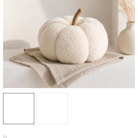
VÁNOCE
JARO
Doprava a platba
FAQ - nejčastější dotazy
Vrácení zboží a reklamace
Obchodní podmínky
Ochrana Osobních údajů GDPR
Spojte se s námi
Odstoupení od smlouvy
Máme skladem