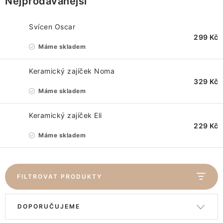
Nejprodávanější
VÁNOCE
JARO
Svícen Oscar
299 Kč
Máme skladem
Doprava a platba
FAQ - nejčastější dotazy
Vrácení zboží a reklamace
Obchodní podmínky
Keramický zajíček Noma
329 Kč
Ochrana Osobních údajů GDPR
Spojte se s námi
Máme skladem
Odstoupení od smlouvy
Keramický zajíček Eli
229 Kč
Máme skladem
FILTROVAT PRODUKTY
V
Ř
DOPORUČUJEME
ý
a