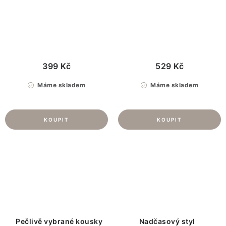
399 Kč
529 Kč
Máme skladem
Máme skladem
O
v
l
á
d
Pečlivě vybrané kousky
Nadčasový styl