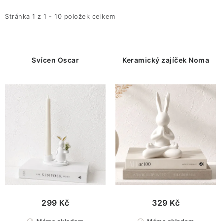
p
z
i
e
Stránka
1
z
1
-
10
položek celkem
s
n
p
í
r
p
Svícen Oscar
Keramický zajíček Noma
o
r
d
o
u
d
k
u
t
k
ů
t
ů
299 Kč
329 Kč