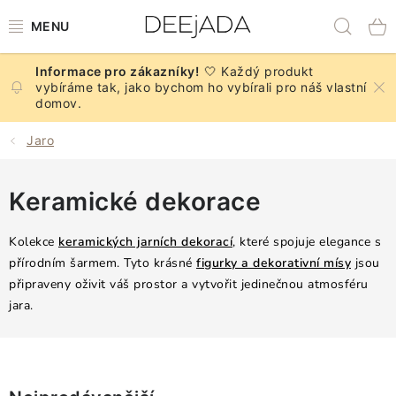
Přejít
Hled
na
obsah
🤍 Každý produkt
NOVINKY
vybíráme tak, jako bychom ho vybírali pro náš vlastní
domov.
PODZIM
Jaro
DEKORACE A DOPLŇKY
Keramické dekorace
KUCHYNĚ A STOLOVÁNÍ
Kolekce
keramických jarních dekorací
, které spojuje elegance s
BYTOVÝ TEXTIL
přírodním šarmem. Tyto krásné
figurky a dekorativní mísy
jsou
připraveny oživit váš prostor a vytvořit jedinečnou atmosféru
jara.
KOUPELNA
ZNAČKY