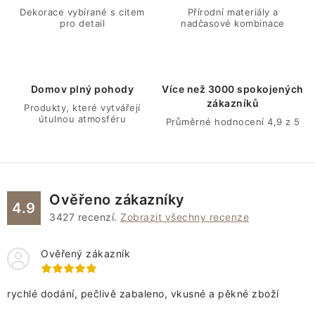
a
Dekorace vybírané s citem
Přírodní materiály a
pro detail
nadčasové kombinace
c
í
p
r
Domov plný pohody
Více než 3000 spokojených
v
zákazníků
Produkty, které vytvářejí
k
útulnou atmosféru
Průměrné hodnocení 4,9 z 5
y
v
ý
p
Ověřeno zákazníky
4.9
i
3427
recenzí.
Zobrazit všechny recenze
s
u
Ověřený zákazník
rychlé dodání, pečlivě zabaleno, vkusné a pěkné zboží