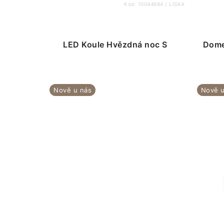
Kód:
10044684 / LISKA
LED Koule Hvězdná noc S
Dome
Nově u nás
Nově u