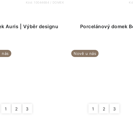
Kód:
10044684 / DOMEK
Kó
k Auris | Výběr designu
Porcelánový domek Be
 nás
Nově u nás
1
2
3
1
2
3