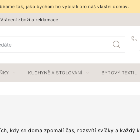
íráme tak, jako bychom ho vybírali pro náš vlastní domov.
Vrácení zboží a reklamace
Obchodní podmínky
Ochra
LŇKY
KUCHYNĚ A STOLOVÁNÍ
BYTOVÝ TEXTIL
ích, kdy se doma zpomalí čas, rozsvítí svíčky a každý k