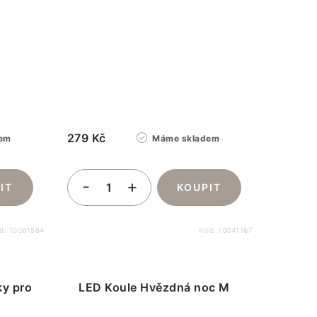
279 Kč
em
Máme skladem
d:
10061564
Kód:
10041167
ky pro
LED Koule Hvězdná noc M