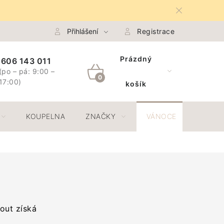
na Osobních údajů GDPR
Přihlášení
Spojte se s námi
Registrace
Odstoupení 
Prázdný
606 143 011
(po – pá: 9:00 –
NÁKUPNÍ
17:00)
košík
KOŠÍK
KOUPELNA
ZNAČKY
VÁNOCE
JAR
out získá