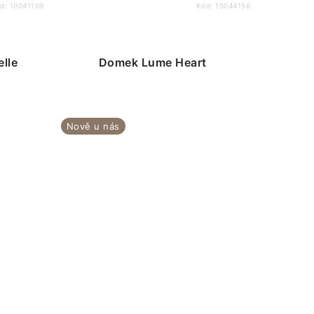
d:
10041109
Kód:
10044156
lle
Domek Lume Heart
Nově u nás