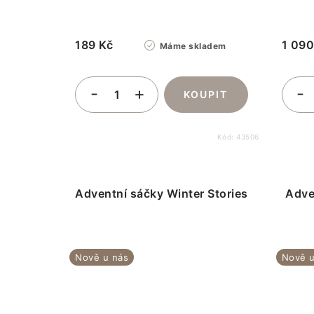
u
t
k
189 Kč
1 090
ů
Máme skladem
t
ů
Kód:
43506
Adventní sáčky Winter Stories
Adve
Nově u nás
Nově u