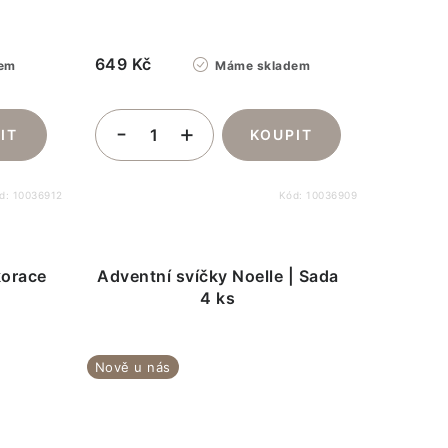
649 Kč
em
Máme skladem
d:
10036912
Kód:
10036909
korace
Adventní svíčky Noelle | Sada
4 ks
Nově u nás