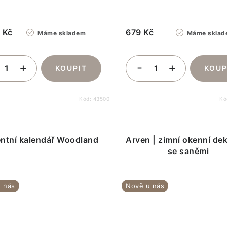
 Kč
679 Kč
Máme skladem
Máme sklad
Kód:
43500
Kó
ntní kalendář Woodland
Arven | zimní okenní de
se saněmi
 nás
Nově u nás