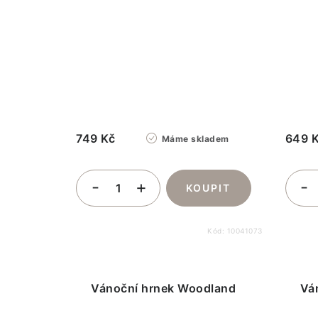
749 Kč
649 
Máme skladem
Kód:
10041073
Vánoční hrnek Woodland
Vá