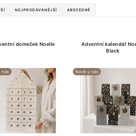
ŠÍ
NEJPRODÁVANĚJŠÍ
ABECEDNĚ
ventní domeček Noelle
Adventní kalendář No
Black
 nás
Nově u nás