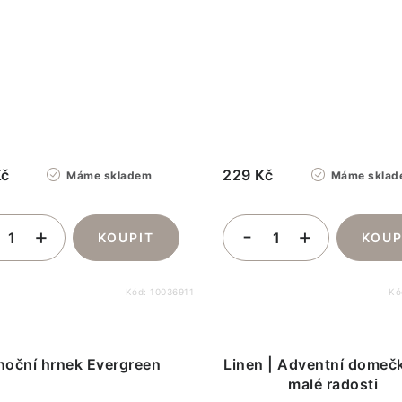
Kč
229 Kč
Máme skladem
Máme sklad
Kód:
10036911
Kó
noční hrnek Evergreen
Linen | Adventní domeč
malé radosti