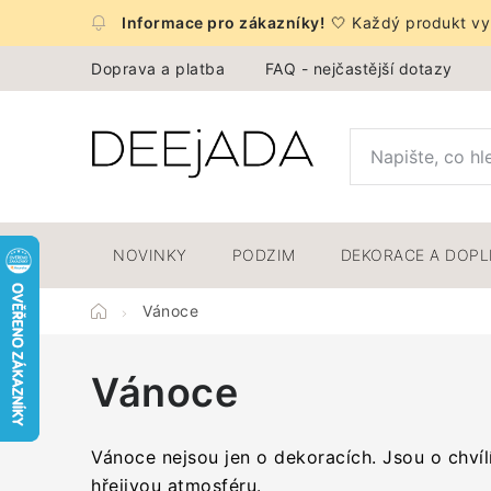
Přejít
🤍 Každý produkt vyb
na
obsah
Doprava a platba
FAQ - nejčastější dotazy
NOVINKY
PODZIM
DEKORACE A DOP
Domů
Vánoce
Vánoce
Vánoce nejsou jen o dekoracích. Jsou o chvíl
hřejivou atmosféru.