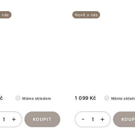
 nás
Nově u nás
Kč
1 099 Kč
Máme skladem
Máme sklad