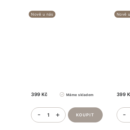
Nově u nás
Nově u
399 Kč
399 
Máme skladem