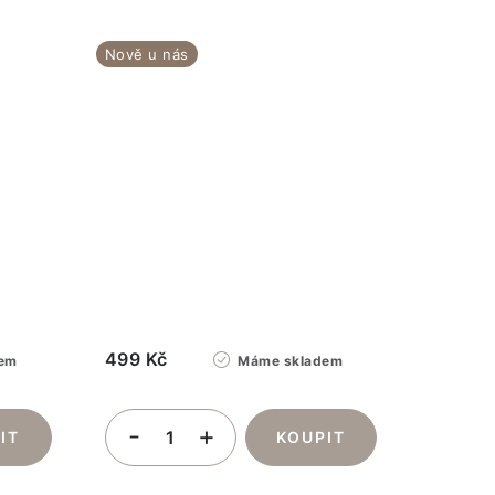
Nově u nás
499 Kč
em
Máme skladem