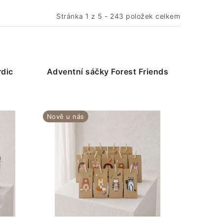
Stránka
1
z
5
-
243
položek celkem
rdic
Adventní sáčky Forest Friends
Nově u nás