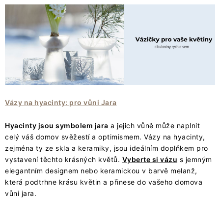
Vázy na hyacinty: pro vůni Jara
Hyacinty jsou symbolem jara
a jejich vůně může naplnit
celý váš domov svěžestí a optimismem. Vázy na hyacinty,
zejména ty ze skla a keramiky, jsou ideálním doplňkem pro
vystavení těchto krásných květů.
Vyberte si vázu
s jemným
elegantním designem nebo keramickou v barvě melanž,
která podtrhne krásu květin a přinese do vašeho domova
vůni jara.