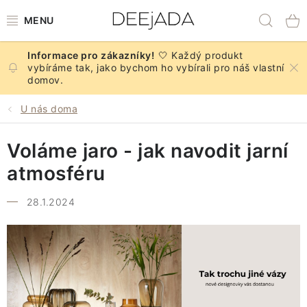
Přejít
Hled
na
obsah
🤍 Každý produkt
NOVINKY
vybíráme tak, jako bychom ho vybírali pro náš vlastní
domov.
PODZIM
U nás doma
DEKORACE A DOPLŇKY
Voláme jaro - jak navodit jarní
KUCHYNĚ A STOLOVÁNÍ
atmosféru
BYTOVÝ TEXTIL
28.1.2024
KOUPELNA
ZNAČKY