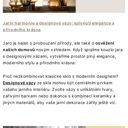
VÁNOCE
JARO
Jarní harmonie a designové vázy: splynutí elegance a
přírodního krásna
Doprava a platba
FAQ - nejčastější dotazy
Vrácení zboží a reklamace
Obchodní podmínky
Jaro je nejen o probouzení přírody, ale také o
osvěžení
Ochrana Osobních údajů GDPR
Spojte se s námi
našich domovů
novým vzhledem. Když spojíme kouzlo jara
s designovými vázami, vytváříme prostor plný elegance,
Odstoupení od smlouvy
moderního stylu a přírodního krásna.
Proč nezkombinovat klasické sklo s moderním designem?
Designové vázy
ze skla mohou být centrálním prvkem
vašeho jarního interiéru. Zvolte vázy s unikátními tvary,
zářivými barvami nebo dokonce s kombinací keramiky a
jiných materiálů, aby vaše jarní dekorace zářily ještě víc.