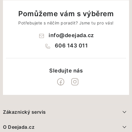
Pomůžeme vám s výběrem
Potřebujete s něčím poradit? Jsme tu pro vás!
info
@
deejada.cz
606 143 011
Z
á
Zákaznický servis
p
a
Doprava a platba
O Deejada.cz
t