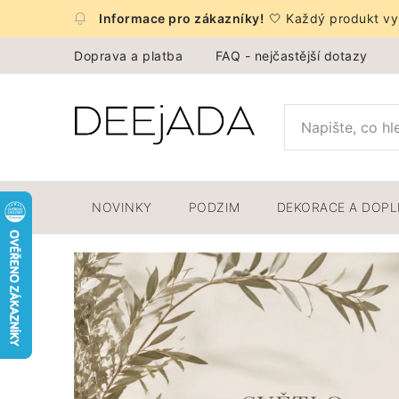
Přejít
🤍 Každý produkt vyb
na
obsah
Doprava a platba
FAQ - nejčastější dotazy
NOVINKY
PODZIM
DEKORACE A DOP