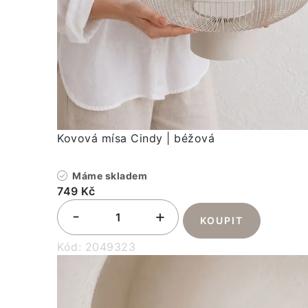
Kovová mísa Cindy | béžová
Máme skladem
749 Kč
Kód:
2049323