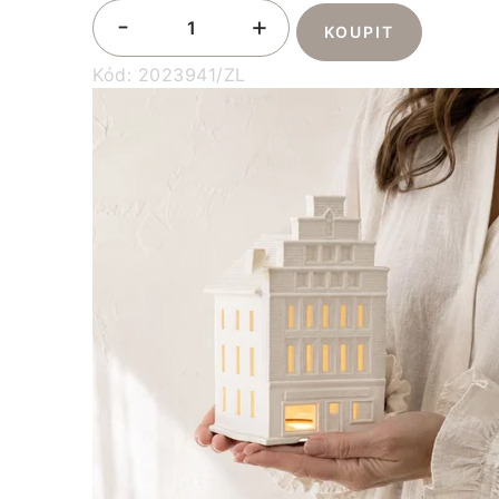
Kód:
2023941/ZL