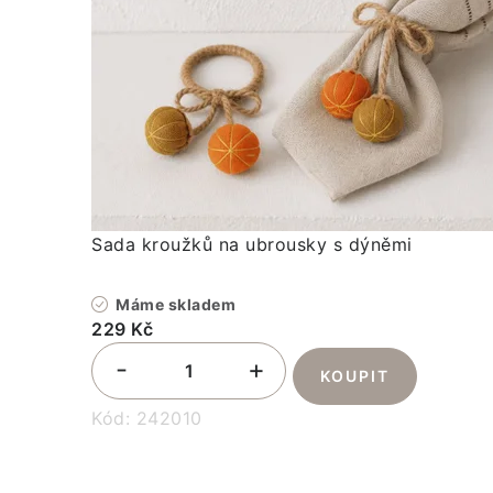
Sada kroužků na ubrousky s dýněmi
Máme skladem
229 Kč
Kód:
242010