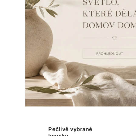
Pečlivě vybrané
kousky