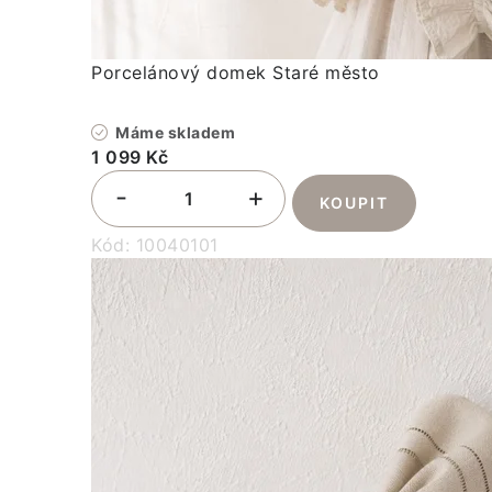
Porcelánový domek Staré město
Máme skladem
1 099 Kč
Kód:
10040101