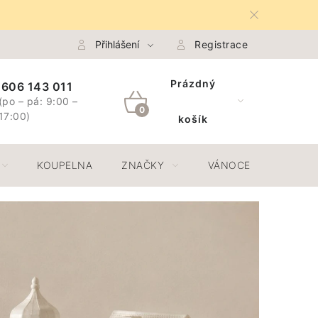
na Osobních údajů GDPR
Přihlášení
Spojte se s námi
Registrace
Odstoupení 
Prázdný
606 143 011
(po – pá: 9:00 –
NÁKUPNÍ
17:00)
košík
KOŠÍK
KOUPELNA
ZNAČKY
VÁNOCE
JAR