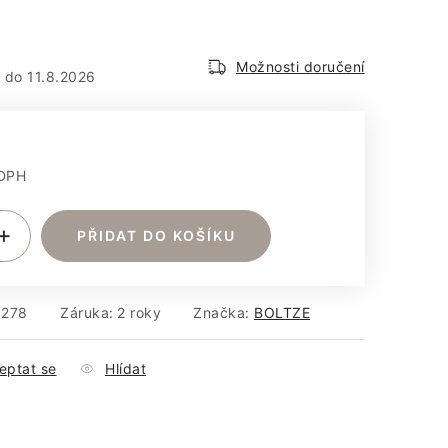
em
Možnosti doručení
11.8.2026
 DPH
:
PŘIDAT DO KOŠÍKU
9278
Záruka
:
2 roky
Značka:
BOLTZE
eptat se
Hlídat