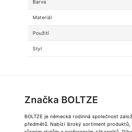
Barva
Materiál
Použití
Styl
Značka BOLTZE
BOLTZE je německá rodinná společnost založe
předmětů.
Nabízí široký sortiment produktů, 
různým stylům a preferencím zákazníků.
Díky