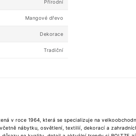
Přírodní
Mangové dřevo
Dekorace
Tradiční
ná v roce 1964, která se specializuje na velkoobchodn
včetně nábytku, osvětlení, textilií, dekorací a zahradn
 důrazu na kvalitu, detail a aktuální trendy si BOLTZE