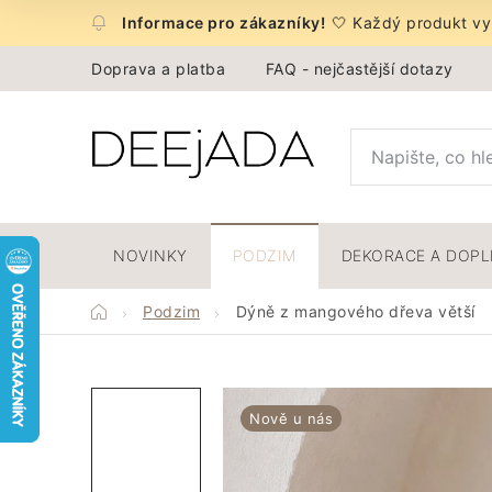
Přejít
🤍 Každý produkt vyb
na
obsah
Doprava a platba
FAQ - nejčastější dotazy
NOVINKY
PODZIM
DEKORACE A DOP
Domů
Podzim
Dýně z mangového dřeva větší
Nově u nás