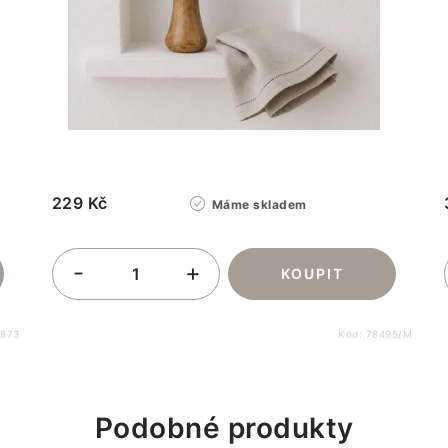
229 Kč
Máme skladem
2873
Kód:
78495/M
Podobné produkty