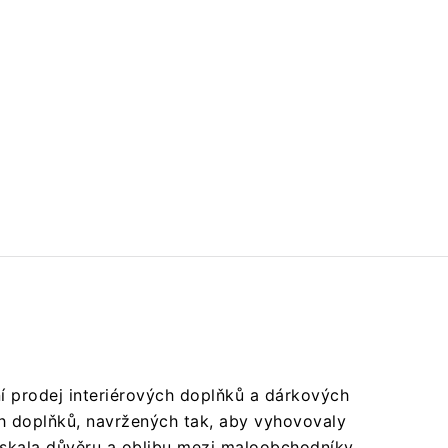
í prodej interiérových doplňků a dárkových
ích doplňků, navržených tak, aby vyhovovaly
 získala důvěru a oblibu mezi maloobchodníky