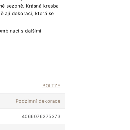
né sezóně. Krásná kresba
ělají dekoraci, která se
ombinaci s dalšími
BOLTZE
Podzimní dekorace
4066076275373