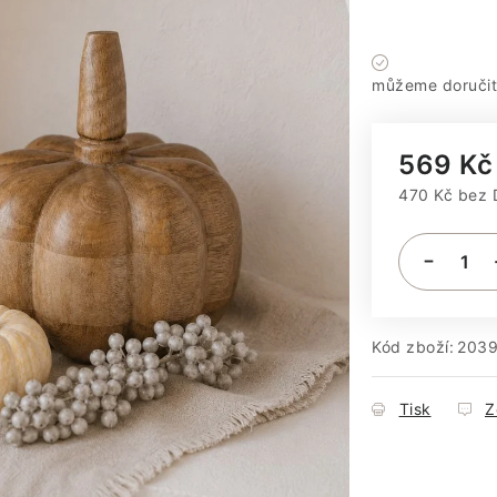
Máme sklad
569 Kč
470 Kč bez
Měrná cena
Kód zboží:
203
Tisk
Z