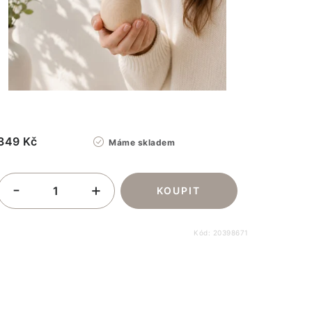
349 Kč
Máme skladem
Kód:
20398671