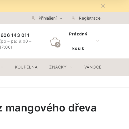
na Osobních údajů GDPR
Přihlášení
Spojte se s námi
Registrace
Odstoupení 
Prázdný
606 143 011
(po – pá: 9:00 –
NÁKUPNÍ
17:00)
košík
KOŠÍK
KOUPELNA
ZNAČKY
VÁNOCE
JAR
z mangového dřeva