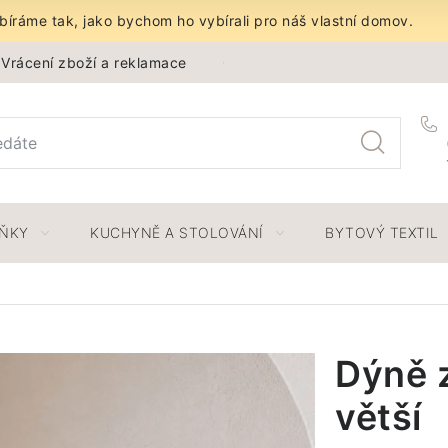
íráme tak, jako bychom ho vybírali pro náš vlastní domov.
Vrácení zboží a reklamace
Obchodní podmínky
Ochra
LŇKY
KUCHYNĚ A STOLOVÁNÍ
BYTOVÝ TEXTIL
Dýně 
větší