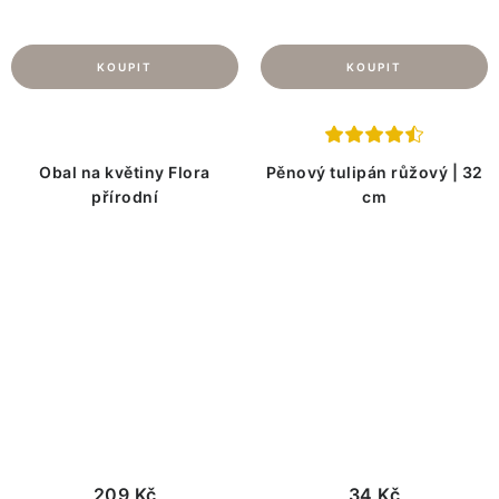
Obal na květiny Flora
Pěnový tulipán růžový | 32
přírodní
cm
209 Kč
34 Kč