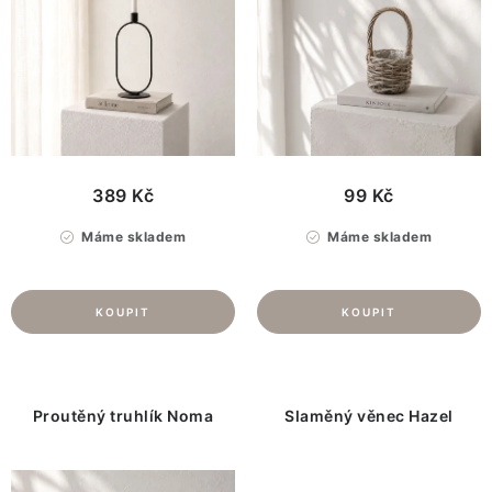
k
u
t
k
ů
t
ů
389 Kč
99 Kč
Máme skladem
Máme skladem
Proutěný truhlík Noma
Slaměný věnec Hazel