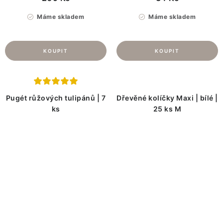
Máme skladem
Máme skladem
Pugét růžových tulipánů | 7
Dřevěné kolíčky Maxi | bílé |
ks
25 ks M