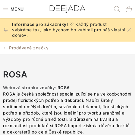
Přejít
Hled
na
obsah
🤍 Každý produkt
NOVINKY
vybíráme tak, jako bychom ho vybírali pro náš vlastní
domov.
PODZIM
Prodávané značky
DEKORACE A DOPLŇKY
ROSA
KUCHYNĚ A STOLOVÁNÍ
Webová stránka značky:
ROSA
BYTOVÝ TEXTIL
ROSA je česká společnost specializující se na velkoobchodní
prodej floristických potřeb a dekorací.
Nabízí široký
KOUPELNA
sortiment umělých květin, sezónních dekorací, floristických
potřeb a přízdob, které jsou ideální pro tvorbu aranžmá a
výzdoby pro různé příležitosti.
S důrazem na kvalitu a
ZNAČKY
rozmanitost produktů si ROSA Import získala důvěru floristů
a dekoratérů po celé České republice.