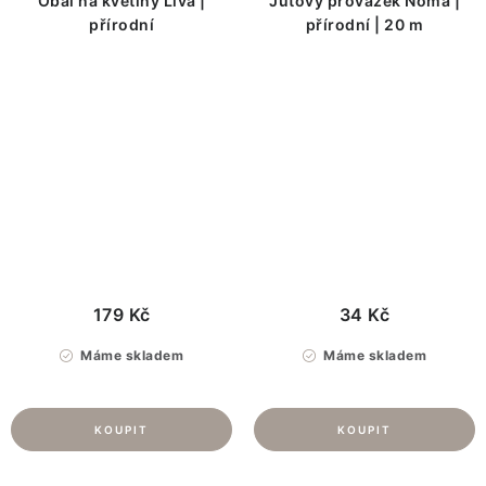
Obal na květiny Liva |
Jutový provázek Noma |
přírodní
přírodní | 20 m
179 Kč
34 Kč
Máme skladem
Máme skladem