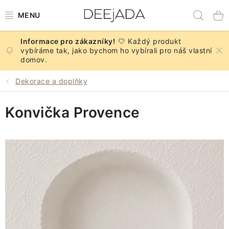
Přejít
Hled
na
obsah
🤍 Každý produkt
NOVINKY
vybíráme tak, jako bychom ho vybírali pro náš vlastní
domov.
PODZIM
Dekorace a doplňky
DEKORACE A DOPLŇKY
Konvička Provence
KUCHYNĚ A STOLOVÁNÍ
BYTOVÝ TEXTIL
KOUPELNA
ZNAČKY