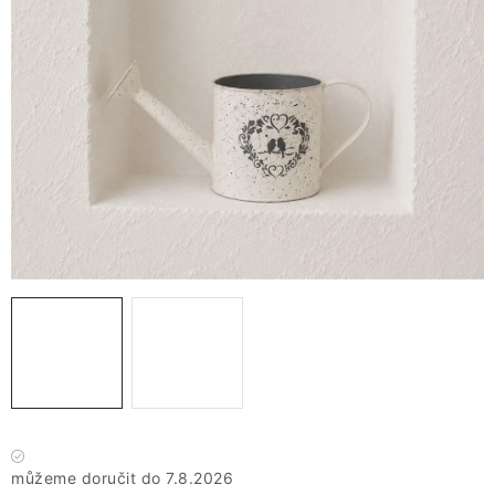
VÁNOCE
JARO
Doprava a platba
FAQ - nejčastější dotazy
Vrácení zboží a reklamace
Obchodní podmínky
Ochrana Osobních údajů GDPR
Spojte se s námi
Odstoupení od smlouvy
Máme skladem
7.8.2026