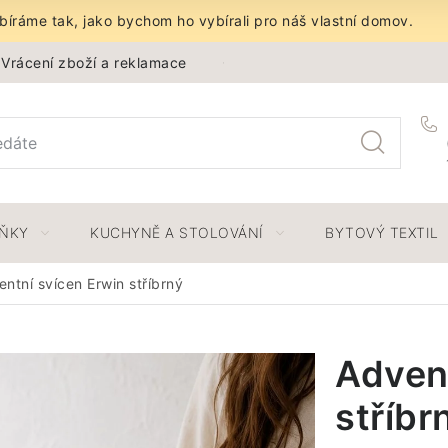
íráme tak, jako bychom ho vybírali pro náš vlastní domov.
Vrácení zboží a reklamace
Obchodní podmínky
Ochra
LŇKY
KUCHYNĚ A STOLOVÁNÍ
BYTOVÝ TEXTIL
ntní svícen Erwin stříbrný
Advent
stříbr