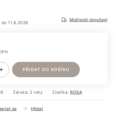
em
Možnosti doručení
11.8.2026
 DPH
:
PŘIDAT DO KOŠÍKU
06
Záruka
:
2 roky
Značka:
ROSA
eptat se
Hlídat