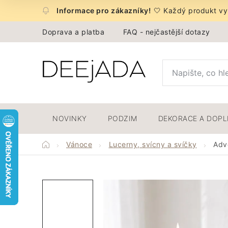
Přejít
🤍 Každý produkt vyb
na
obsah
Doprava a platba
FAQ - nejčastější dotazy
NOVINKY
PODZIM
DEKORACE A DOP
Domů
Vánoce
Lucerny, svícny a svíčky
Adve