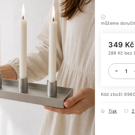
Máme sklad
349 Kč
288 Kč bez
Měrná cena
Kód zboží:
696
Tisk
Z