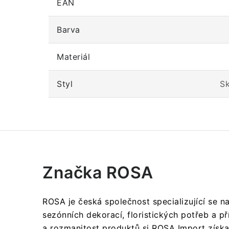
EAN
Barva
Materiál
Styl
Sk
Značka ROSA
ROSA je česká společnost specializující se n
sezónních dekorací, floristických potřeb a př
a rozmanitost produktů si ROSA Import získal