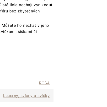
sté linie nechají vyniknout
sféru bez zbytečných
. Můžete ho nechat v jeho
vičkami, šiškami či
ROSA
Lucerny, svícny a svíčky