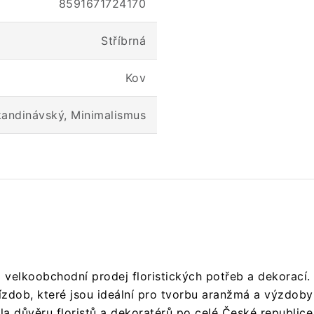
8591671724170
Stříbrná
Kov
andinávský, Minimalismus
a velkoobchodní prodej floristických potřeb a dekorací.
ízdob, které jsou ideální pro tvorbu aranžmá a výzdoby 
a důvěru floristů a dekoratérů po celé České republice