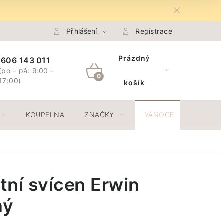
na Osobních údajů GDPR
Přihlášení
Spojte se s námi
Registrace
Odstoupení 
Prázdný
606 143 011
(po – pá: 9:00 –
NÁKUPNÍ
17:00)
košík
KOŠÍK
KOUPELNA
ZNAČKY
VÁNOCE
JAR
ní svícen Erwin
ný