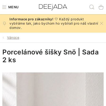
Přejít
Hled
na
obsah
🤍 Každý produkt
NOVINKY
vybíráme tak, jako bychom ho vybírali pro náš vlastní
domov.
PODZIM
Vánoce
DEKORACE A DOPLŇKY
Porcelánové šišky Snö | Sada
KUCHYNĚ A STOLOVÁNÍ
2 ks
BYTOVÝ TEXTIL
KOUPELNA
ZNAČKY