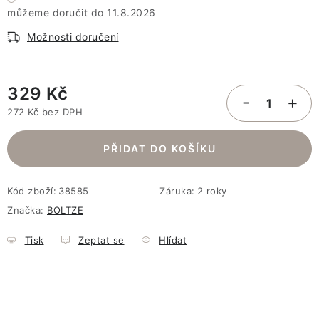
11.8.2026
Možnosti doručení
329 Kč
272 Kč bez DPH
Měrná cena:
PŘIDAT DO KOŠÍKU
Kód zboží:
38585
Záruka
:
2 roky
Značka:
BOLTZE
Tisk
Zeptat se
Hlídat