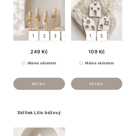
1
2
3
4
1.
3.
249 Kč
109 Kč
Máme skladem
Máme skladem
Skřítek Lillo béžový