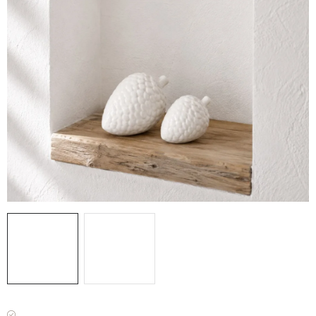
VÁNOCE
JARO
Doprava a platba
FAQ - nejčastější dotazy
Vrácení zboží a reklamace
Obchodní podmínky
Ochrana Osobních údajů GDPR
Spojte se s námi
Odstoupení od smlouvy
Máme skladem