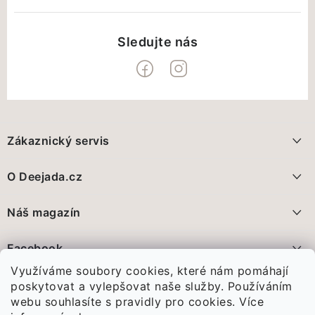
Z
á
Zákaznický servis
p
a
Doprava a platba
O Deejada.cz
t
FAQ - nejčastější dotazy
í
Pomáháme, přidáte se?
Náš magazín
Vrácení zboží a reklamace
Proč nakupovat na Deejada.cz?
Deejada pokračuje. Jen už jinak
Facebook
Obchodní podmínky
28.5.2026
Využíváme soubory cookies, které nám pomáhají
Poznejte nás
Ochrana Osobních údajů GDPR
Před pár dny jsme vám oznámili...
poskytovat a vylepšovat naše služby. Používáním
webu souhlasíte s pravidly pro cookies.
Více
Spojte se s námi
Vánoce, které nám změnily celý život