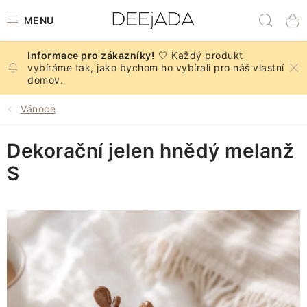
Přejít
Hled
na
obsah
🤍 Každý produkt
NOVINKY
vybíráme tak, jako bychom ho vybírali pro náš vlastní
domov.
PODZIM
Vánoce
DEKORACE A DOPLŇKY
Dekorační jelen hnědý melanž
KUCHYNĚ A STOLOVÁNÍ
S
BYTOVÝ TEXTIL
KOUPELNA
ZNAČKY