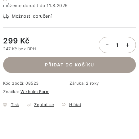
11.8.2026
Možnosti doručení
299 Kč
247 Kč bez DPH
Měrná cena:
PŘIDAT DO KOŠÍKU
Kód zboží:
08523
Záruka
:
2 roky
Značka:
Wikholm Form
Tisk
Zeptat se
Hlídat