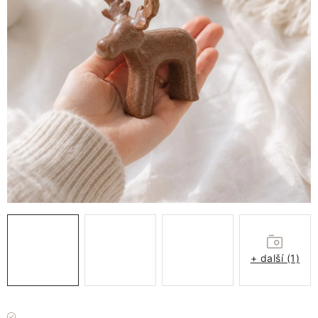
VÁNOCE
JARO
Doprava a platba
FAQ - nejčastější dotazy
Vrácení zboží a reklamace
Obchodní podmínky
Ochrana Osobních údajů GDPR
Spojte se s námi
Odstoupení od smlouvy
+ další (1)
Máme skladem