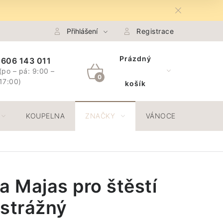
na Osobních údajů GDPR
Přihlášení
Spojte se s námi
Registrace
Odstoupení 
Prázdný
606 143 011
(po – pá: 9:00 –
NÁKUPNÍ
17:00)
košík
KOŠÍK
KOUPELNA
ZNAČKY
VÁNOCE
JAR
a Majas pro štěstí
 strážný