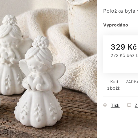
Položka byla
Vyprodáno
329 Kč
272 Kč bez 
Měrná cena
Kód
2405
zboží:
Tisk
Z