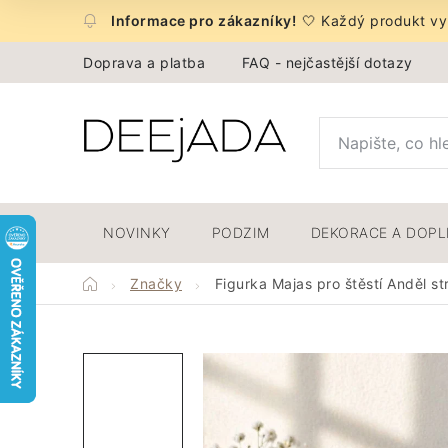
Přejít
🤍 Každý produkt vyb
na
obsah
Doprava a platba
FAQ - nejčastější dotazy
NOVINKY
PODZIM
DEKORACE A DOP
Domů
Značky
Figurka Majas pro štěstí Anděl s