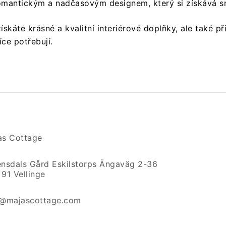
mantickým a nadčasovým designem, který si získává sr
káte krásné a kvalitní interiérové doplňky, ale také při
íce potřebují.
as Cottage
ensdals Gård Eskilstorps Ängaväg 2-36
91 Vellinge
o@majascottage.com