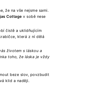
e, že na vše nejsme sami.
jas Cottage
v sobě nese
bí čistě a uklidňujícím
abičce, která z ní dělá
vás životem s láskou a
ka toho, že láska je vždy
jmout beze slov, povzbudit
vá klid a naději.