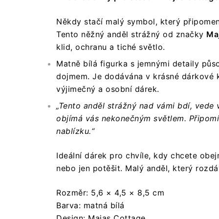
Někdy stačí malý symbol, který připomen
Tento něžný anděl strážný od značky
Ma
klid, ochranu a tiché světlo.
Matně bílá figurka s jemnými detaily půso
dojmem. Je dodávána v krásné dárkové kr
výjimečný a osobní dárek.
„Tento anděl strážný nad vámi bdí, vede 
objímá vás nekonečným světlem. Připomín
nablízku.“
Ideální dárek pro chvíle, kdy chcete obe
nebo jen potěšit. Malý anděl, který rozdá
Rozměr: 5,6 × 4,5 × 8,5 cm
Barva: matná bílá
Design: Majas Cottage