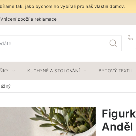
íráme tak, jako bychom ho vybírali pro náš vlastní domov.
Vrácení zboží a reklamace
Obchodní podmínky
Ochra
LŇKY
KUCHYNĚ A STOLOVÁNÍ
BYTOVÝ TEXTIL
trážný
Figurk
Anděl