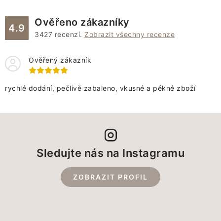
VÁNOCE
Ověřeno zákazníky
4.9
JARO
3427
recenzí.
Zobrazit všechny recenze
Doprava a platba
FAQ - nejčastější dotazy
Ověřený zákazník
Vrácení zboží a reklamace
Obchodní podmínky
Ochrana Osobních údajů GDPR
Spojte se s námi
rychlé dodání, pečlivě zabaleno, vkusné a pěkné zboží
Odstoupení od smlouvy
Sledujte nás na Instagramu
ZOBRAZIT PROFIL