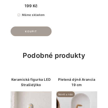
199 Kč
Máme skladem
Podobné produkty
Keramická figurka LED
Pletená dýně Arancia
Strašidýlko
19 cm
Nově u nás