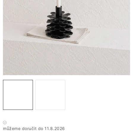
VÁNOCE
JARO
Doprava a platba
FAQ - nejčastější dotazy
Vrácení zboží a reklamace
Obchodní podmínky
Ochrana Osobních údajů GDPR
Spojte se s námi
Odstoupení od smlouvy
Máme skladem
11.8.2026