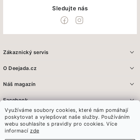
Z
á
Zákaznický servis
p
a
Doprava a platba
O Deejada.cz
t
FAQ - nejčastější dotazy
í
Pomáháme, přidáte se?
Náš magazín
Vrácení zboží a reklamace
Proč nakupovat na Deejada.cz?
Deejada pokračuje. Jen už jinak
Facebook
Obchodní podmínky
28.5.2026
Využíváme soubory cookies, které nám pomáhají
Poznejte nás
Ochrana Osobních údajů GDPR
Před pár dny jsme vám oznámili...
poskytovat a vylepšovat naše služby. Používáním
webu souhlasíte s pravidly pro cookies.
Více
Spojte se s námi
Vánoce, které nám změnily celý život
informací
zde
11.1.2026
Odstoupení od smlouvy