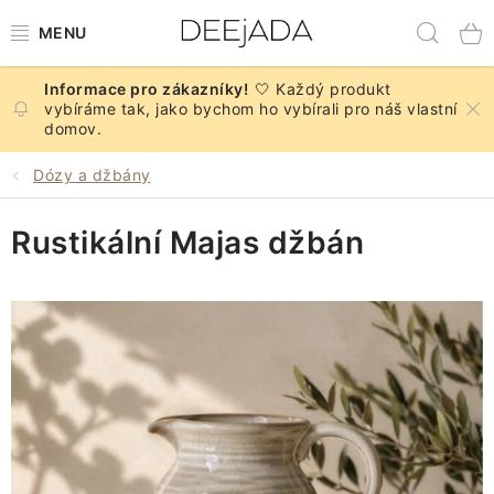
Přejít
Hled
na
obsah
🤍 Každý produkt
NOVINKY
vybíráme tak, jako bychom ho vybírali pro náš vlastní
domov.
PODZIM
Dózy a džbány
DEKORACE A DOPLŇKY
Rustikální Majas džbán
KUCHYNĚ A STOLOVÁNÍ
BYTOVÝ TEXTIL
KOUPELNA
ZNAČKY