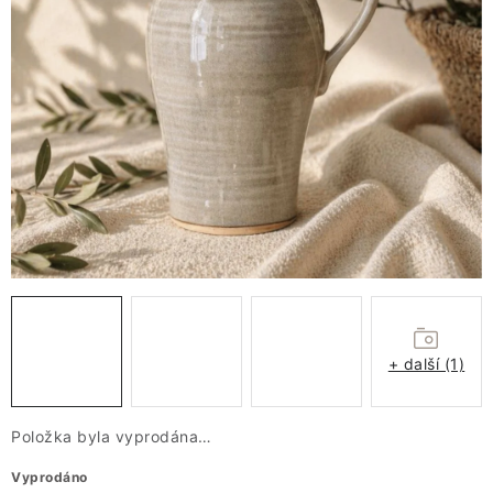
VÁNOCE
JARO
Doprava a platba
FAQ - nejčastější dotazy
Vrácení zboží a reklamace
Obchodní podmínky
Ochrana Osobních údajů GDPR
Spojte se s námi
Odstoupení od smlouvy
+ další (1)
Položka byla vyprodána…
Vyprodáno