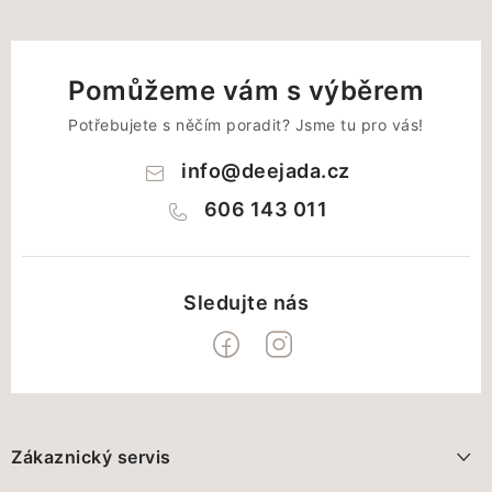
Pomůžeme vám s výběrem
Potřebujete s něčím poradit? Jsme tu pro vás!
info
@
deejada.cz
606 143 011
Z
á
Zákaznický servis
p