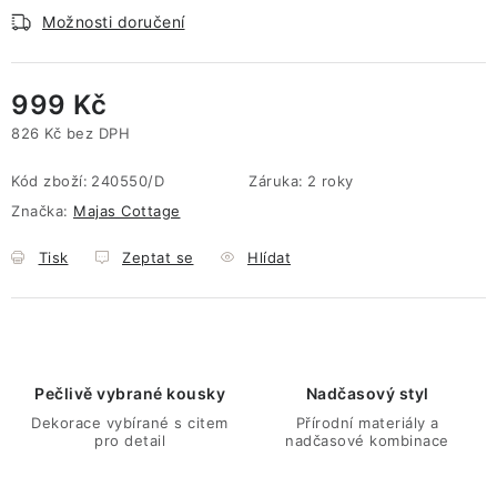
Možnosti doručení
999 Kč
826 Kč bez DPH
Měrná cena:
Kód zboží:
240550/D
Záruka
:
2 roky
Značka:
Majas Cottage
Tisk
Zeptat se
Hlídat
Pečlivě vybrané kousky
Nadčasový styl
Dekorace vybírané s citem
Přírodní materiály a
pro detail
nadčasové kombinace