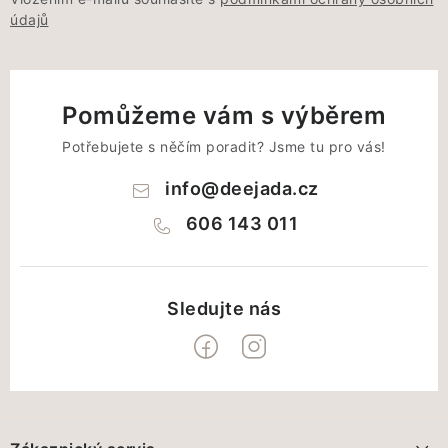
údajů
Pomůžeme vám s výběrem
Potřebujete s něčím poradit? Jsme tu pro vás!
info
@
deejada.cz
606 143 011
Z
á