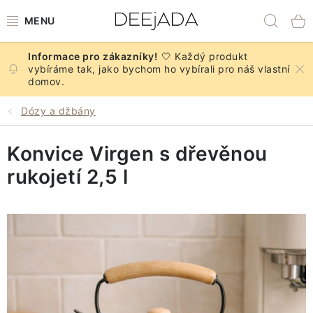
Přejít
Hled
na
obsah
🤍 Každý produkt
NOVINKY
vybíráme tak, jako bychom ho vybírali pro náš vlastní
domov.
PODZIM
Dózy a džbány
DEKORACE A DOPLŇKY
Konvice Virgen s dřevěnou
KUCHYNĚ A STOLOVÁNÍ
rukojetí 2,5 l
BYTOVÝ TEXTIL
KOUPELNA
ZNAČKY