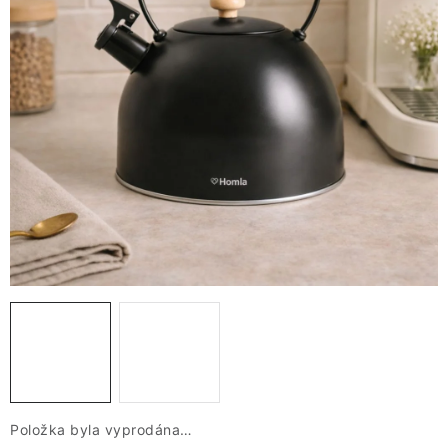
VÁNOCE
JARO
Doprava a platba
FAQ - nejčastější dotazy
Vrácení zboží a reklamace
Obchodní podmínky
Ochrana Osobních údajů GDPR
Spojte se s námi
Odstoupení od smlouvy
Položka byla vyprodána…