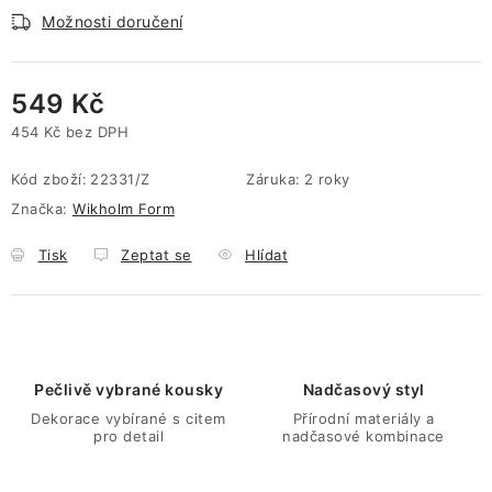
Možnosti doručení
549 Kč
454 Kč bez DPH
Měrná cena:
Kód zboží:
22331/Z
Záruka
:
2 roky
Značka:
Wikholm Form
Tisk
Zeptat se
Hlídat
Pečlivě vybrané kousky
Nadčasový styl
Dekorace vybírané s citem
Přírodní materiály a
pro detail
nadčasové kombinace