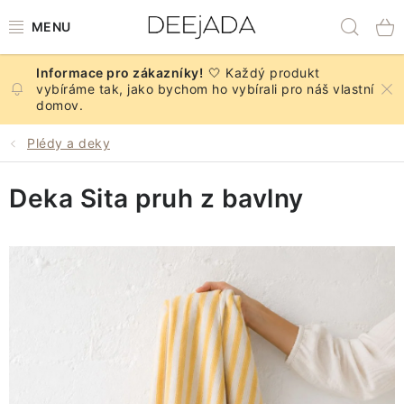
Přejít
Hled
na
obsah
🤍 Každý produkt
NOVINKY
vybíráme tak, jako bychom ho vybírali pro náš vlastní
domov.
PODZIM
Plédy a deky
DEKORACE A DOPLŇKY
Deka Sita pruh z bavlny
KUCHYNĚ A STOLOVÁNÍ
BYTOVÝ TEXTIL
KOUPELNA
ZNAČKY