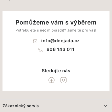
Pomůžeme vám s výběrem
Potřebujete s něčím poradit? Jsme tu pro vás!
info
@
deejada.cz
606 143 011
Z
á
Zákaznický servis
p