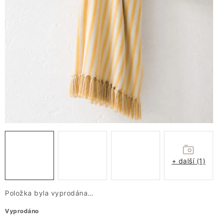
VÁNOCE
JARO
Doprava a platba
FAQ - nejčastější dotazy
Vrácení zboží a reklamace
Obchodní podmínky
Ochrana Osobních údajů GDPR
Spojte se s námi
Odstoupení od smlouvy
+ další (1)
Položka byla vyprodána…
Vyprodáno