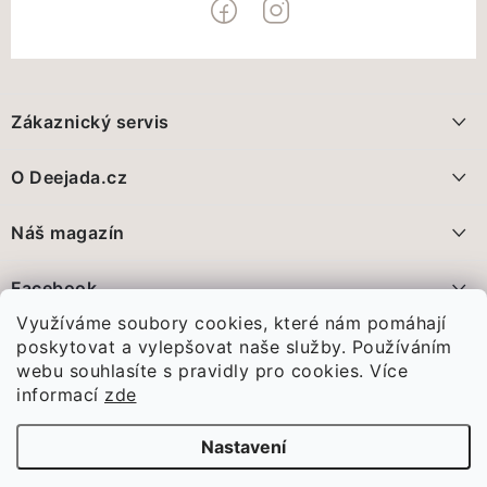
Z
á
Zákaznický servis
p
a
Doprava a platba
O Deejada.cz
t
FAQ - nejčastější dotazy
í
Pomáháme, přidáte se?
Náš magazín
Vrácení zboží a reklamace
Proč nakupovat na Deejada.cz?
Deejada pokračuje. Jen už jinak
Facebook
Obchodní podmínky
28.5.2026
Využíváme soubory cookies, které nám pomáhají
Poznejte nás
Ochrana Osobních údajů GDPR
Před pár dny jsme vám oznámili...
poskytovat a vylepšovat naše služby. Používáním
webu souhlasíte s pravidly pro cookies.
Více
Spojte se s námi
Vánoce, které nám změnily celý život
informací
zde
11.1.2026
Odstoupení od smlouvy
Porodnice U Apolináře v Praze ...
Nastavení