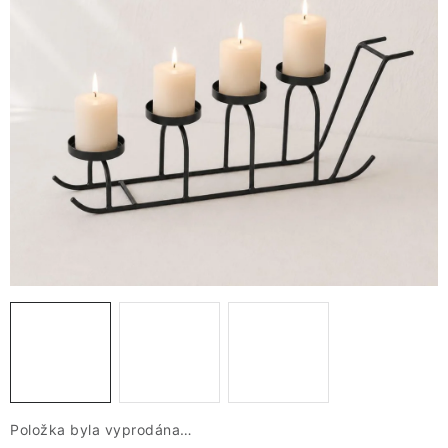
VÁNOCE
JARO
Doprava a platba
FAQ - nejčastější dotazy
Vrácení zboží a reklamace
Obchodní podmínky
Ochrana Osobních údajů GDPR
Spojte se s námi
Odstoupení od smlouvy
Položka byla vyprodána…