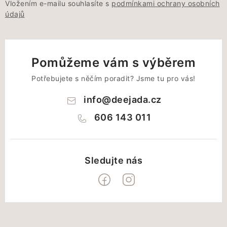
Vložením e-mailu souhlasíte s
podmínkami ochrany osobních
údajů
Pomůžeme vám s výběrem
Potřebujete s něčím poradit? Jsme tu pro vás!
info
@
deejada.cz
606 143 011
Z
á