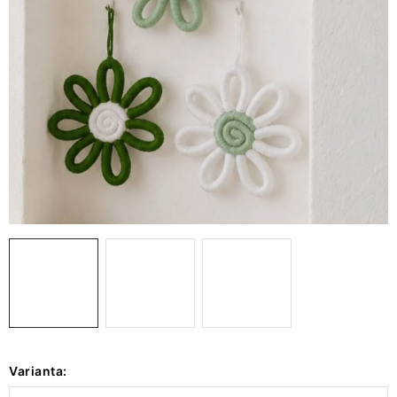
VÁNOCE
JARO
Doprava a platba
FAQ - nejčastější dotazy
Vrácení zboží a reklamace
Obchodní podmínky
Ochrana Osobních údajů GDPR
Spojte se s námi
Odstoupení od smlouvy
Varianta: