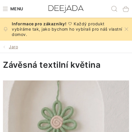
Přejít
Hled
na
obsah
🤍 Každý produkt
NOVINKY
vybíráme tak, jako bychom ho vybírali pro náš vlastní
domov.
PODZIM
Jaro
DEKORACE A DOPLŇKY
Závěsná textilní květina
KUCHYNĚ A STOLOVÁNÍ
BYTOVÝ TEXTIL
KOUPELNA
ZNAČKY