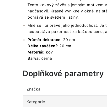
Tento kovový závěs s jemným motivem vě
nadčasově. Krásně vynikne v okně, na stě
pohrává se světlem i stíny.
Mně se líbí právě jeho jednoduchost. Je 
neupoutává pozornost za každou cenu, al
Průměr dekorace:
20 cm
Délka zavěšení:
20 cm
Materiál:
kov
Barva:
černá
Doplňkové parametry
Značka
Kategorie