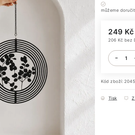
Máme sklad
249 Kč
206 Kč bez
Měrná cena
Kód zboží:
204
Tisk
Z