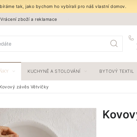
íráme tak, jako bychom ho vybírali pro náš vlastní domov.
Vrácení zboží a reklamace
Obchodní podmínky
Ochra
LŇKY
KUCHYNĚ A STOLOVÁNÍ
BYTOVÝ TEXTIL
Kovový závěs Větvičky
Kovov