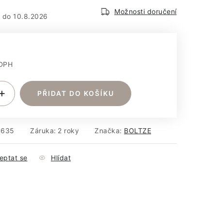
em
Možnosti doručení
10.8.2026
 DPH
:
PŘIDAT DO KOŠÍKU
5635
Záruka
:
2 roky
Značka:
BOLTZE
eptat se
Hlídat