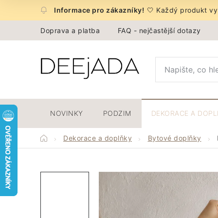
Přejít
🤍 Každý produkt vyb
na
obsah
Doprava a platba
FAQ - nejčastější dotazy
NOVINKY
PODZIM
DEKORACE A DOP
Domů
Dekorace a doplňky
Bytové doplňky