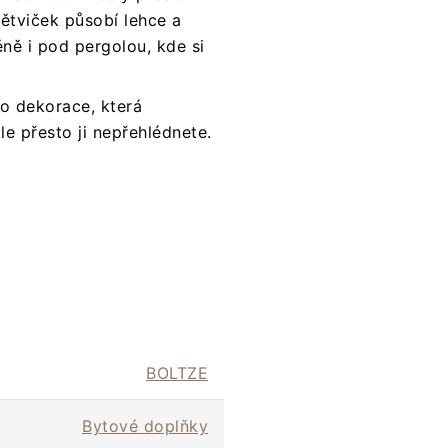
tviček působí lehce a
ně i pod pergolou, kde si
to dekorace, která
e přesto ji nepřehlédnete.
BOLTZE
Bytové doplňky