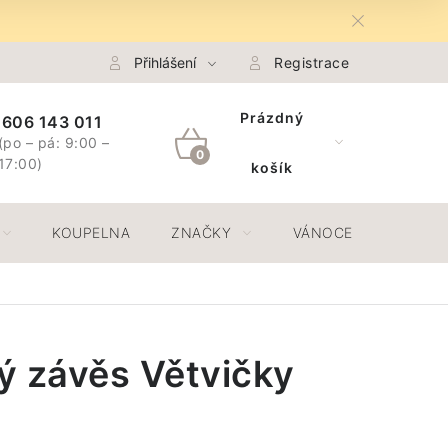
na Osobních údajů GDPR
Přihlášení
Spojte se s námi
Registrace
Odstoupení 
Prázdný
606 143 011
(po – pá: 9:00 –
NÁKUPNÍ
17:00)
košík
KOŠÍK
KOUPELNA
ZNAČKY
VÁNOCE
JAR
ý závěs Větvičky