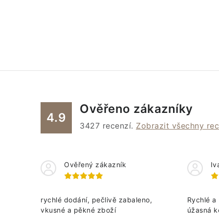
Ověřeno zákazníky
4.9
3427
recenzí.
Zobrazit všechny re
Ověřený zákazník
Iv
rychlé dodání, pečlivě zabaleno,
Rychlé a 
vkusné a pěkné zboží
úžasná k