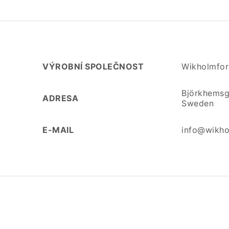
VÝROBNÍ SPOLEČNOST
Wikholmfo
Björkhemsg
ADRESA
Sweden
E-MAIL
info@wikho