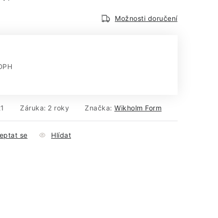
Možnosti doručení
 DPH
:
1
Záruka
:
2 roky
Značka:
Wikholm Form
eptat se
Hlídat