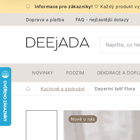
Přejít
🤍 Každý produkt vyb
na
obsah
Doprava a platba
FAQ - nejčastější dotazy
NOVINKY
PODZIM
DEKORACE A DOP
Domů
Kuchyně a stolování
Dezertní talíř Flora
Nově u nás