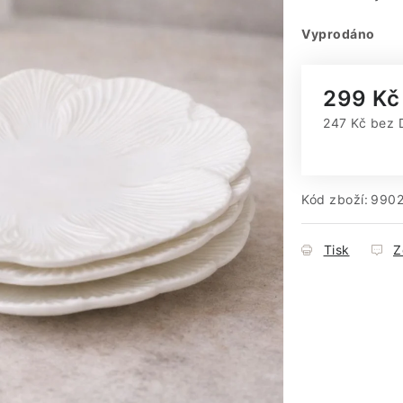
Vyprodáno
299 Kč
247 Kč bez
Měrná cena
Kód zboží:
9902
Tisk
Z