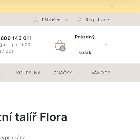
na Osobních údajů GDPR
Přihlášení
Spojte se s námi
Registrace
Odstoupení 
Prázdný
606 143 011
(po – pá: 9:00 –
NÁKUPNÍ
17:00)
košík
KOŠÍK
KOUPELNA
ZNAČKY
VÁNOCE
JAR
ní talíř Flora
 vyprodána…