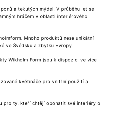
mponů a tekutých mýdel. V průběhu let se
znamným hráčem v oblasti interiérového
holmform. Mnoho produktů nese unikátní
aké ve Švédsku a zbytku Evropy.
kty Wikholm Form jsou k dispozici ve více
zované květináče pro vnitřní použití a
ro ty, kteří chtějí obohatit své interiéry o