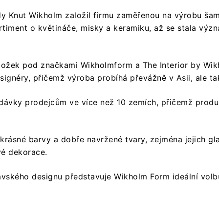
kdy Knut Wikholm založil firmu zaměřenou na výrobu ša
ortiment o květináče, misky a keramiku, až se stala vý
ložek pod značkami Wikholmform a The Interior by Wik
signéry, přičemž výroba probíhá převážně v Asii, ale t
odávky prodejcům ve více než 10 zemích, přičemž produ
rásné barvy a dobře navržené tvary, zejména jejich gla
vé dekorace.
vského designu představuje Wikholm Form ideální volbu p