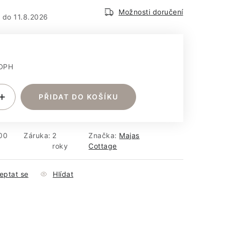
em
Možnosti doručení
11.8.2026
 DPH
:
PŘIDAT DO KOŠÍKU
00
Záruka
:
2
Značka:
Majas
roky
Cottage
eptat se
Hlídat