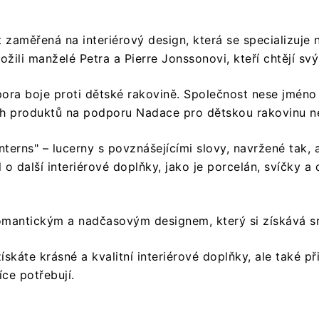
zaměřená na interiérový design, která se specializuje n
ožili manželé Petra a Pierre Jonssonovi, kteří chtějí sv
ora boje proti dětské rakovině.
Společnost nese jméno 
h produktů na podporu Nadace pro dětskou rakovinu neb
terns" – lucerny s povznášejícími slovy, navržené tak, a
 o další interiérové doplňky, jako je porcelán, svíčky a 
mantickým a nadčasovým designem, který si získává sr
káte krásné a kvalitní interiérové doplňky, ale také při
íce potřebují.