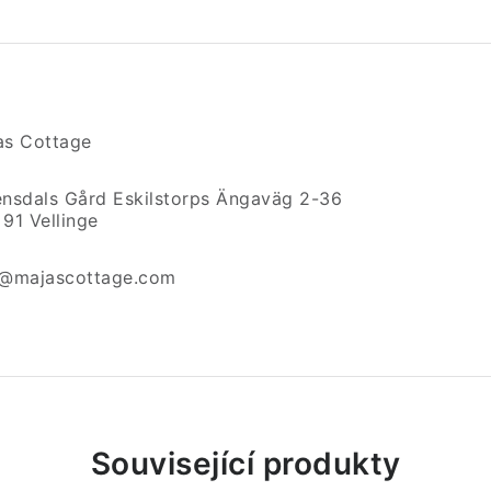
as Cottage
ensdals Gård Eskilstorps Ängaväg 2-36
91 Vellinge
o@majascottage.com
Související produkty