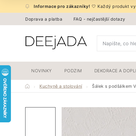
Přejít
🤍 Každý produkt vyb
na
obsah
Doprava a platba
FAQ - nejčastější dotazy
NOVINKY
PODZIM
DEKORACE A DOP
Domů
Kuchyně a stolování
Šálek s podšálkem V