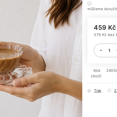
Máme sklad
459 Kč
379 Kč bez
Měrná cena
Kód
2405
zboží:
Tisk
Z