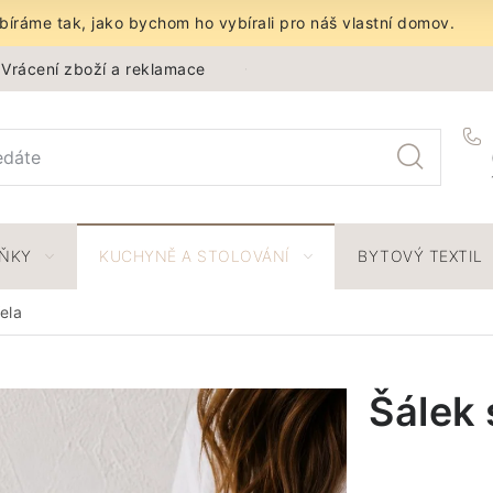
íráme tak, jako bychom ho vybírali pro náš vlastní domov.
Vrácení zboží a reklamace
Obchodní podmínky
Ochra
LŇKY
KUCHYNĚ A STOLOVÁNÍ
BYTOVÝ TEXTIL
ela
Šálek