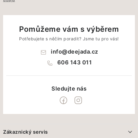
Pomůžeme vám s výběrem
Potřebujete s něčím poradit? Jsme tu pro vás!
info
@
deejada.cz
606 143 011
Z
á
Zákaznický servis
p