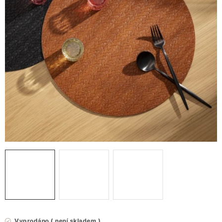
VÁNOCE
JARO
Doprava a platba
FAQ - nejčastější dotazy
Vrácení zboží a reklamace
Obchodní podmínky
Ochrana Osobních údajů GDPR
Spojte se s námi
Odstoupení od smlouvy
Vyprodáno ( není skladem )