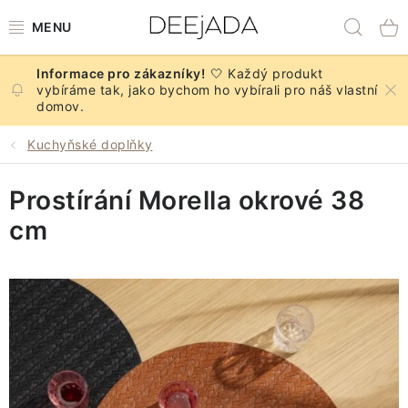
Přejít
Hled
na
obsah
🤍 Každý produkt
NOVINKY
vybíráme tak, jako bychom ho vybírali pro náš vlastní
domov.
PODZIM
Kuchyňské doplňky
DEKORACE A DOPLŇKY
Prostírání Morella okrové 38
KUCHYNĚ A STOLOVÁNÍ
cm
BYTOVÝ TEXTIL
KOUPELNA
ZNAČKY