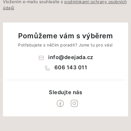
Vložením e-mailu souhlasíte s
podmínkami ochrany osobních
údajů
Pomůžeme vám s výběrem
Potřebujete s něčím poradit? Jsme tu pro vás!
info
@
deejada.cz
606 143 011
Z
á