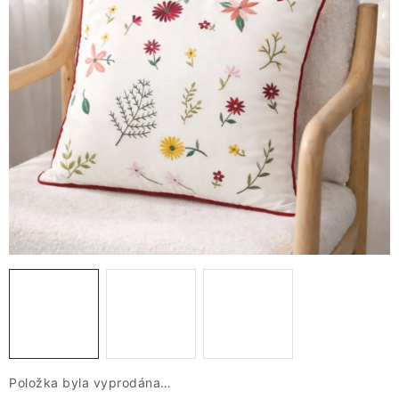
VÁNOCE
JARO
Doprava a platba
FAQ - nejčastější dotazy
Vrácení zboží a reklamace
Obchodní podmínky
Ochrana Osobních údajů GDPR
Spojte se s námi
Odstoupení od smlouvy
Položka byla vyprodána…