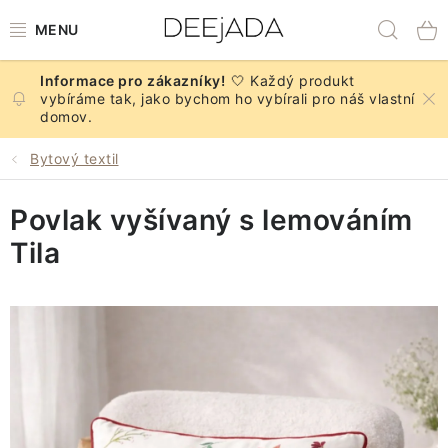
Přejít
Hled
na
obsah
🤍 Každý produkt
NOVINKY
vybíráme tak, jako bychom ho vybírali pro náš vlastní
domov.
PODZIM
Bytový textil
DEKORACE A DOPLŇKY
Povlak vyšívaný s lemováním
KUCHYNĚ A STOLOVÁNÍ
Tila
BYTOVÝ TEXTIL
KOUPELNA
ZNAČKY