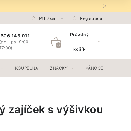
na Osobních údajů GDPR
Přihlášení
Spojte se s námi
Registrace
Odstoupení 
Prázdný
606 143 011
(po – pá: 9:00 –
NÁKUPNÍ
17:00)
košík
KOŠÍK
KOUPELNA
ZNAČKY
VÁNOCE
JAR
ý zajíček s výšivkou
ý