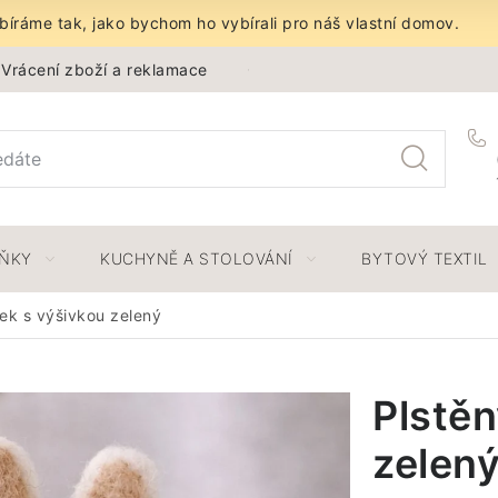
íráme tak, jako bychom ho vybírali pro náš vlastní domov.
Vrácení zboží a reklamace
Obchodní podmínky
Ochra
LŇKY
KUCHYNĚ A STOLOVÁNÍ
BYTOVÝ TEXTIL
ček s výšivkou zelený
Plstěn
zelen