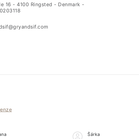
e 16 - 4100 Ringsted - Denmark -
0203118
dsif@gryandsif.com
cenze
ana
Šárka