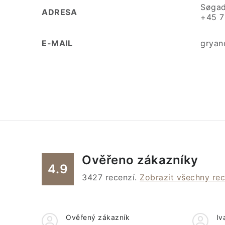
Søgad
ADRESA
+45 7
E-MAIL
gryan
Ověřeno zákazníky
4.9
3427
recenzí.
Zobrazit všechny re
Ověřený zákazník
Iv