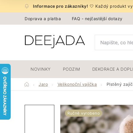
Přejít
🤍 Každý produkt vyb
na
obsah
Doprava a platba
FAQ - nejčastější dotazy
NOVINKY
PODZIM
DEKORACE A DOP
Domů
Jaro
Velikonoční vajíčka
Plstěný zají
Ručně vyrobeno