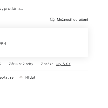
 vyprodána…
Možnosti doručení
DPH
:
5
Záruka
:
2 roky
Značka:
Gry & Sif
eptat se
Hlídat