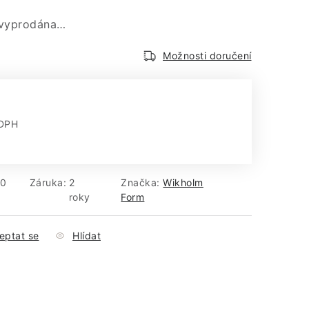
 vyprodána…
Možnosti doručení
 DPH
:
20
Záruka
:
2
Značka:
Wikholm
roky
Form
eptat se
Hlídat