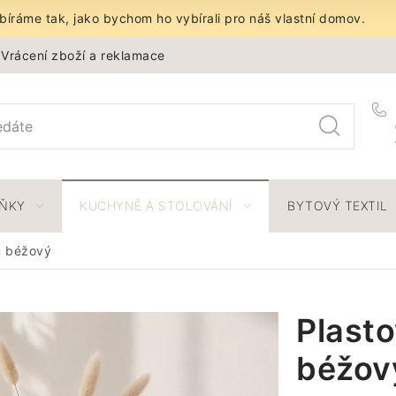
íráme tak, jako bychom ho vybírali pro náš vlastní domov.
Vrácení zboží a reklamace
Obchodní podmínky
Ochra
LŇKY
KUCHYNĚ A STOLOVÁNÍ
BYTOVÝ TEXTIL
n béžový
Plast
béžov