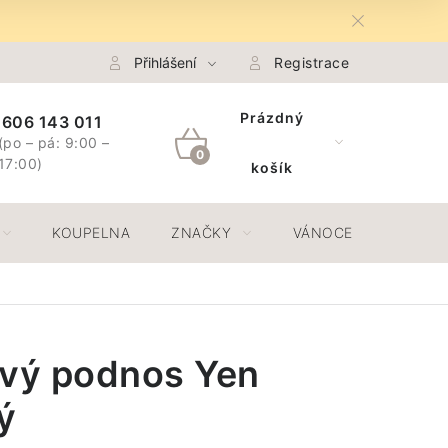
na Osobních údajů GDPR
Přihlášení
Spojte se s námi
Registrace
Odstoupení 
Prázdný
606 143 011
(po – pá: 9:00 –
NÁKUPNÍ
17:00)
košík
KOŠÍK
KOUPELNA
ZNAČKY
VÁNOCE
JAR
ový podnos Yen
ý