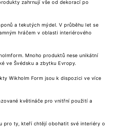
 produkty zahrnují vše od dekorací po
mponů a tekutých mýdel. V průběhu let se
znamným hráčem v oblasti interiérového
holmform. Mnoho produktů nese unikátní
aké ve Švédsku a zbytku Evropy.
kty Wikholm Form jsou k dispozici ve více
zované květináče pro vnitřní použití a
ro ty, kteří chtějí obohatit své interiéry o