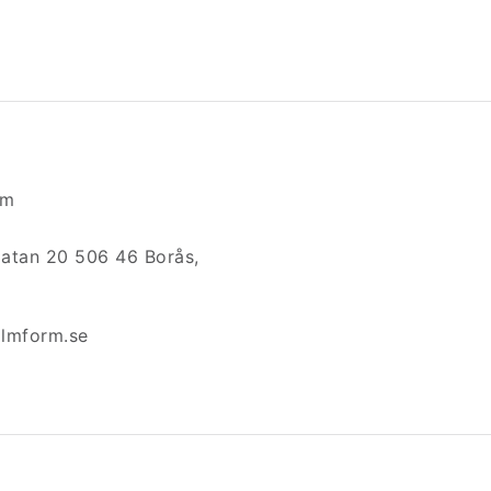
rm
atan 20 506 46 Borås,
lmform.se