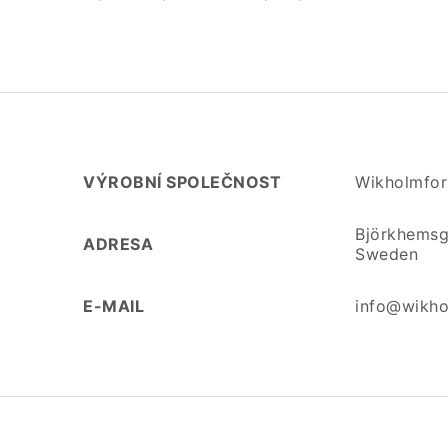
VÝROBNÍ SPOLEČNOST
Wikholmfo
Björkhemsg
ADRESA
Sweden
E-MAIL
info@wikho