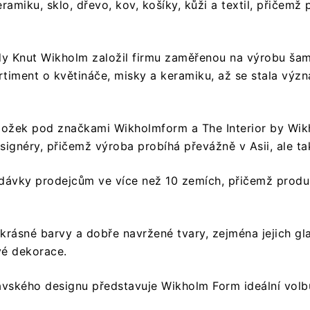
ramiku, sklo, dřevo, kov, košíky, kůži a textil, přičemž
kdy Knut Wikholm založil firmu zaměřenou na výrobu ša
ortiment o květináče, misky a keramiku, až se stala vý
ložek pod značkami Wikholmform a The Interior by Wik
signéry, přičemž výroba probíhá převážně v Asii, ale t
odávky prodejcům ve více než 10 zemích, přičemž produ
rásné barvy a dobře navržené tvary, zejména jejich gla
vé dekorace.
vského designu představuje Wikholm Form ideální volbu p