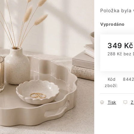
Položka byla
Vyprodáno
349 Kč
288 Kč bez
Měrná cena
Kód
844
zboží:
Tisk
Z