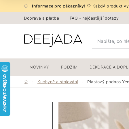
Přejít
🤍 Každý produkt vyb
na
obsah
Doprava a platba
FAQ - nejčastější dotazy
NOVINKY
PODZIM
DEKORACE A DOP
Domů
Kuchyně a stolování
Plastový podnos Ye