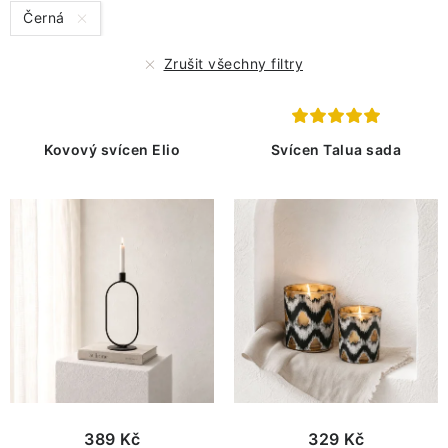
s
n
Černá
p
í
r
p
Zrušit všechny filtry
o
r
d
o
u
d
Kovový svícen Elio
Svícen Talua sada
k
u
t
k
ů
t
ů
389 Kč
329 Kč