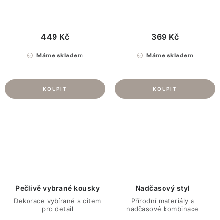
449 Kč
369 Kč
Máme skladem
Máme skladem
O
v
l
á
d
Pečlivě vybrané kousky
Nadčasový styl
a
Dekorace vybírané s citem
Přírodní materiály a
pro detail
nadčasové kombinace
c