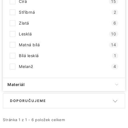
Čirá
15
Stříbrná
2
Zlatá
6
Lesklá
10
Matná bílá
14
Bílá lesklá
1
Melanž
4
Materiál
V
Ř
DOPORUČUJEME
ý
a
p
z
i
e
Stránka
1
z
1
-
6
položek celkem