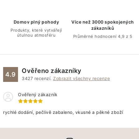
í
p
r
Domov plný pohody
Více než 3000 spokojených
v
zákazníků
Produkty, které vytvářejí
k
útulnou atmosféru
Průměrné hodnocení 4,9 z 5
y
v
ý
p
Ověřeno zákazníky
4.9
i
3427
recenzí.
Zobrazit všechny recenze
s
u
Ověřený zákazník
rychlé dodání, pečlivě zabaleno, vkusné a pěkné zboží