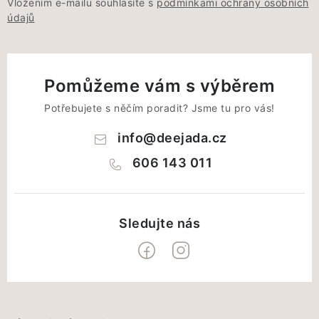
Vložením e-mailu souhlasíte s
podmínkami ochrany osobních
údajů
Pomůžeme vám s výběrem
Potřebujete s něčím poradit? Jsme tu pro vás!
info
@
deejada.cz
606 143 011
Z
á