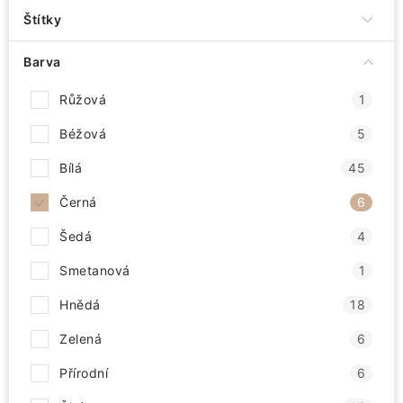
Štítky
Barva
Růžová
1
Béžová
5
Bílá
45
Černá
6
Šedá
4
Smetanová
1
Hnědá
18
Zelená
6
Přírodní
6