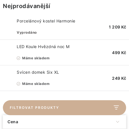
VÁNOCE
Nejprodávanější
JARO
Porcelánový kostel Harmonie
1 209 Kč
Doprava a platba
FAQ - nejčastější dotazy
Vyprodáno
Vrácení zboží a reklamace
Obchodní podmínky
LED Koule Hvězdná noc M
Ochrana Osobních údajů GDPR
Spojte se s námi
499 Kč
Odstoupení od smlouvy
Máme skladem
Svícen domek Six XL
249 Kč
Máme skladem
FILTROVAT PRODUKTY
Cena