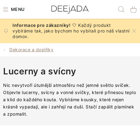
Přejít
Hled
na
obsah
🤍 Každý produkt
NOVINKY
vybíráme tak, jako bychom ho vybírali pro náš vlastní
domov.
PODZIM
Dekorace a doplňky
DEKORACE A DOPLŇKY
Lucerny a svícny
KUCHYNĚ A STOLOVÁNÍ
Nic nevytvoří útulnější atmosféru než jemné světlo svíček.
BYTOVÝ TEXTIL
Objevte lucerny, svícny a vonné svíčky, které přinesou teplo
a klid do každého kouta. Vybíráme kousky, které nejen
krásně vypadají, ale i zahřejí na duši. Stačí zapálit plamínek
KOUPELNA
a zpomalit.
ZNAČKY