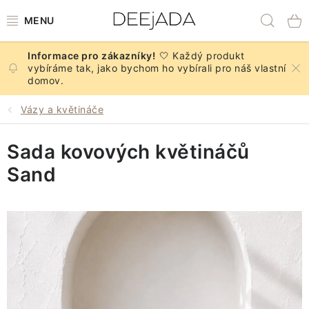
Přejít
Hled
na
obsah
🤍 Každý produkt
NOVINKY
vybíráme tak, jako bychom ho vybírali pro náš vlastní
domov.
PODZIM
Vázy a květináče
DEKORACE A DOPLŇKY
Sada kovových květináčů
KUCHYNĚ A STOLOVÁNÍ
Sand
BYTOVÝ TEXTIL
KOUPELNA
ZNAČKY