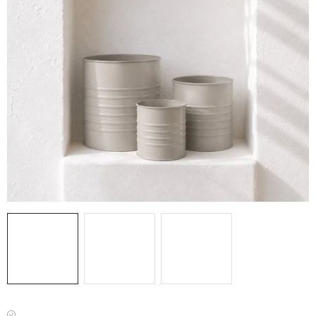
VÁNOCE
JARO
Doprava a platba
FAQ - nejčastější dotazy
Vrácení zboží a reklamace
Obchodní podmínky
Ochrana Osobních údajů GDPR
Spojte se s námi
Odstoupení od smlouvy
Máme skladem