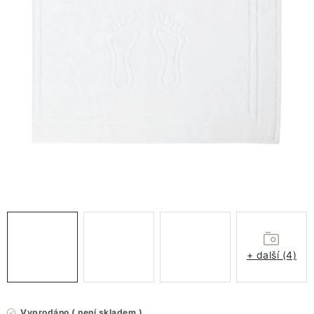
VÁNOCE
JARO
Doprava a platba
FAQ - nejčastější dotazy
Vrácení zboží a reklamace
Obchodní podmínky
Ochrana Osobních údajů GDPR
Spojte se s námi
Odstoupení od smlouvy
+ další (4)
Vyprodáno ( není skladem )