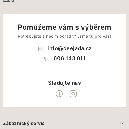
Pomůžeme vám s výběrem
Potřebujete s něčím poradit? Jsme tu pro vás!
info
@
deejada.cz
606 143 011
Z
á
Zákaznický servis
p