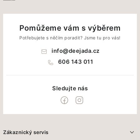
Pomůžeme vám s výběrem
Potřebujete s něčím poradit? Jsme tu pro vás!
info
@
deejada.cz
606 143 011
Z
á
Zákaznický servis
p