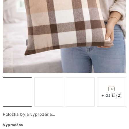
VÁNOCE
JARO
Doprava a platba
FAQ - nejčastější dotazy
Vrácení zboží a reklamace
Obchodní podmínky
Ochrana Osobních údajů GDPR
Spojte se s námi
Odstoupení od smlouvy
+ další (2)
Položka byla vyprodána…
Vyprodáno