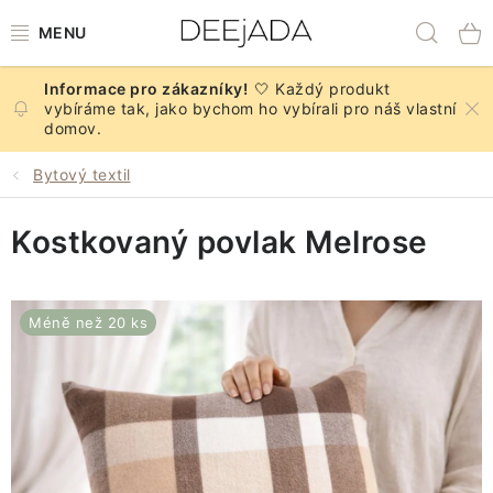
Přejít
Hled
na
obsah
🤍 Každý produkt
NOVINKY
vybíráme tak, jako bychom ho vybírali pro náš vlastní
domov.
PODZIM
Bytový textil
DEKORACE A DOPLŇKY
Kostkovaný povlak Melrose
KUCHYNĚ A STOLOVÁNÍ
BYTOVÝ TEXTIL
Méně než 20 ks
KOUPELNA
ZNAČKY