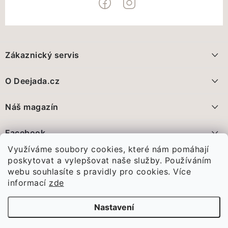
Z
á
Zákaznický servis
p
a
Doprava a platba
O Deejada.cz
t
FAQ - nejčastější dotazy
í
Pomáháme, přidáte se?
Náš magazín
Vrácení zboží a reklamace
Proč nakupovat na Deejada.cz?
Deejada pokračuje. Jen už jinak
Facebook
Obchodní podmínky
28.5.2026
Využíváme soubory cookies, které nám pomáhají
Poznejte nás
Ochrana Osobních údajů GDPR
Před pár dny jsme vám oznámili...
poskytovat a vylepšovat naše služby. Používáním
webu souhlasíte s pravidly pro cookies.
Více
Spojte se s námi
Vánoce, které nám změnily celý život
informací
zde
11.1.2026
Odstoupení od smlouvy
Porodnice U Apolináře v Praze ...
Nastavení