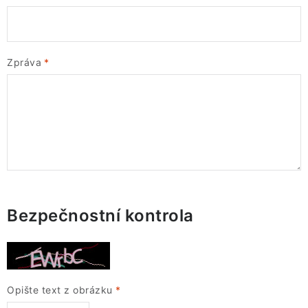
VÁNOCE
JARO
Zpráva
Doprava a platba
FAQ - nejčastější dotazy
Vrácení zboží a reklamace
Obchodní podmínky
Ochrana Osobních údajů GDPR
Spojte se s námi
Odstoupení od smlouvy
Bezpečnostní kontrola
Opište text z obrázku