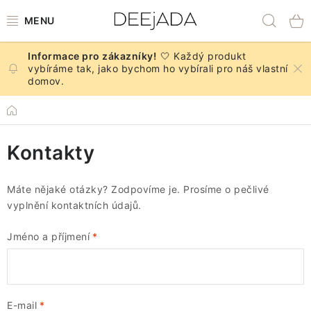
Přejít
Hled
na
obsah
🤍 Každý produkt
NOVINKY
vybíráme tak, jako bychom ho vybírali pro náš vlastní
domov.
PODZIM
Domů
DEKORACE A DOPLŇKY
Kontakty
KUCHYNĚ A STOLOVÁNÍ
Máte nějaké otázky? Zodpovíme je. Prosíme o pečlivé
BYTOVÝ TEXTIL
vyplnění kontaktních údajů.
Jméno a příjmení
KOUPELNA
ZNAČKY
E-mail