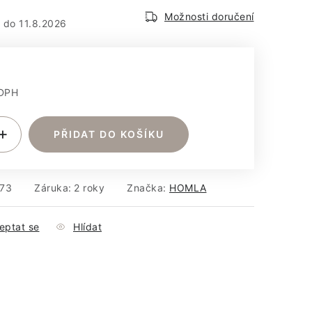
em
Možnosti doručení
11.8.2026
 DPH
:
PŘIDAT DO KOŠÍKU
73
Záruka
:
2 roky
Značka:
HOMLA
eptat se
Hlídat