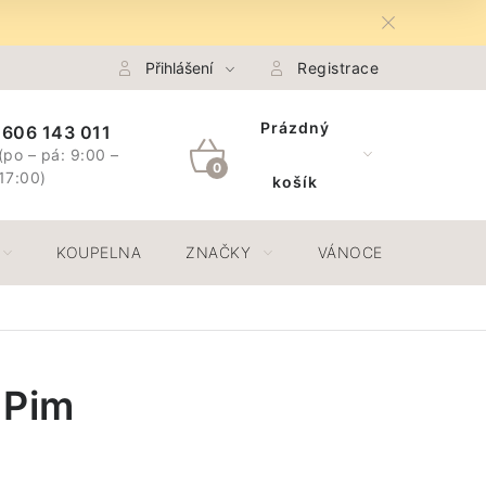
na Osobních údajů GDPR
Přihlášení
Spojte se s námi
Registrace
Odstoupení 
Prázdný
606 143 011
(po – pá: 9:00 –
NÁKUPNÍ
17:00)
košík
KOŠÍK
KOUPELNA
ZNAČKY
VÁNOCE
JAR
 Pim