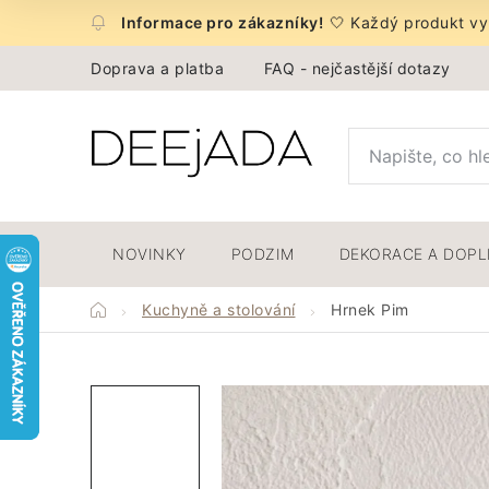
Přejít
🤍 Každý produkt vyb
na
obsah
Doprava a platba
FAQ - nejčastější dotazy
NOVINKY
PODZIM
DEKORACE A DOP
Domů
Kuchyně a stolování
Hrnek Pim