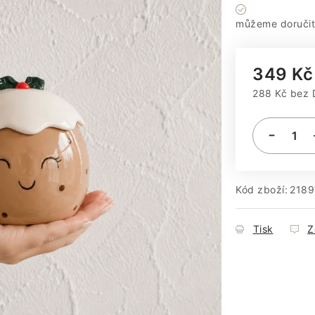
Máme sklad
349 Kč
288 Kč bez
Měrná cena
Kód zboží:
2189
Tisk
Z