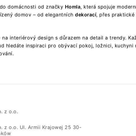
í do domácnosti od značky
Homla
, která spojuje modern
ařízený domov – od elegantních
dekorací
, přes praktick
e na interiérový design s důrazem na detail a trendy. K
 hledáte inspiraci pro obývací pokoj, ložnici, kuchyni 
ování.
. z o.o.
 z o.o. Ul. Armii Krajowej 25 30-
aków