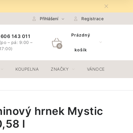
na Osobních údajů GDPR
Přihlášení
Spojte se s námi
Registrace
Odstoupení 
Prázdný
606 143 011
(po – pá: 9:00 –
NÁKUPNÍ
17:00)
košík
KOŠÍK
KOUPELNA
ZNAČKY
VÁNOCE
JAR
inový hrnek Mystic
,58 l