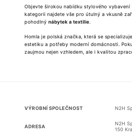
Objevte širokou nabídku stylového vybaven
kategorii najdete vše pro útulný a vkusně z
pohodlný
nábytek a textilie
.
Homla je polská značka, která se specializuj
estetiku a potřeby moderní domácnosti. Pokud
zaujmou nejen vzhledem, ale i kvalitou zprac
VÝROBNÍ SPOLEČNOST
N2H Sp
N2H Sp.
ADRESA
150 Kr