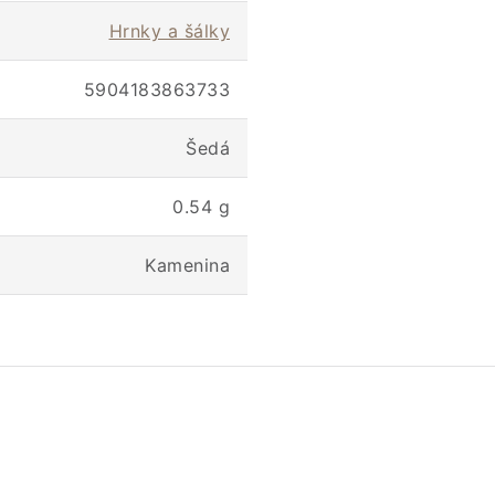
Hrnky a šálky
5904183863733
Šedá
0.54 g
Kamenina