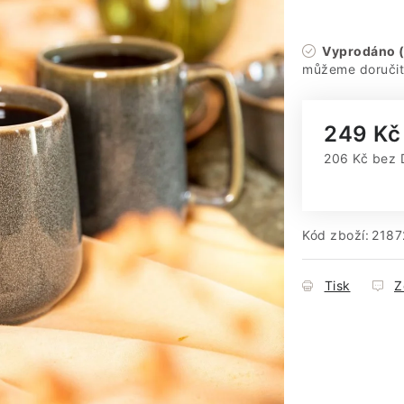
Vyprodáno (
249 Kč
206 Kč bez
Měrná cena
Kód zboží:
2187
Tisk
Z