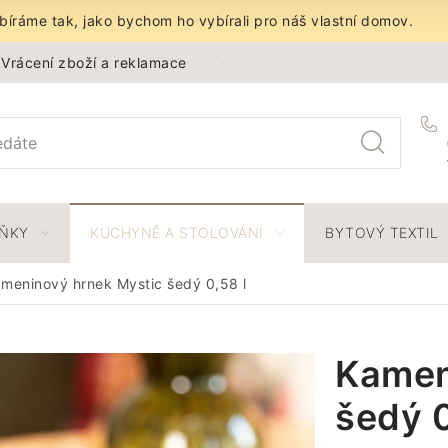
íráme tak, jako bychom ho vybírali pro náš vlastní domov.
Vrácení zboží a reklamace
Obchodní podmínky
Ochra
LŇKY
KUCHYNĚ A STOLOVÁNÍ
BYTOVÝ TEXTIL
meninový hrnek Mystic šedý 0,58 l
Kamen
šedý 0