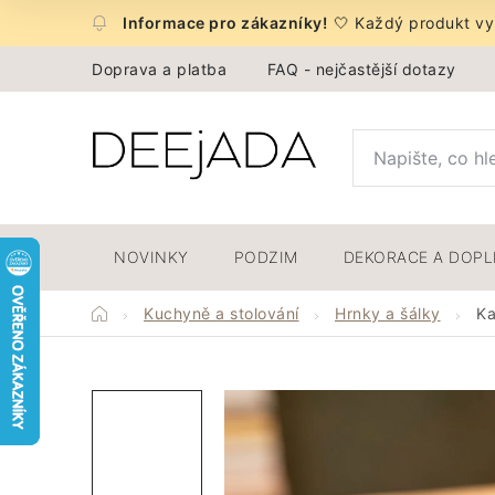
Přejít
🤍 Každý produkt vyb
na
obsah
Doprava a platba
FAQ - nejčastější dotazy
NOVINKY
PODZIM
DEKORACE A DOP
Domů
Kuchyně a stolování
Hrnky a šálky
Ka