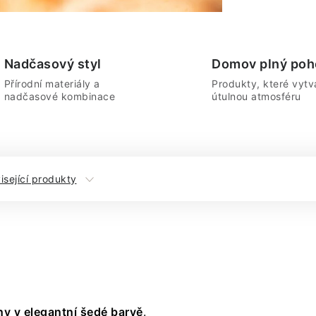
Nadčasový styl
Domov plný poh
Přírodní materiály a
Produkty, které vytvá
nadčasové kombinace
útulnou atmosféru
isející produkty
ny v elegantní šedé barvě
.