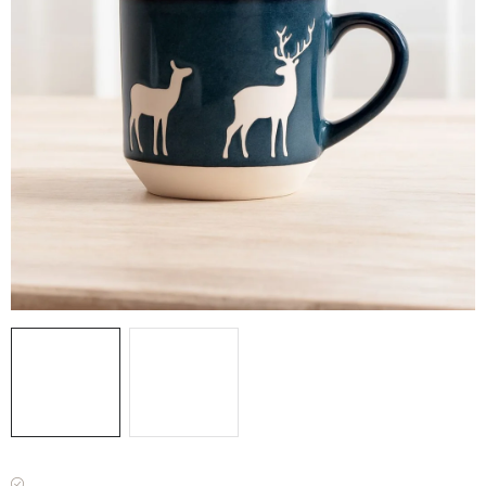
VÁNOCE
JARO
Doprava a platba
FAQ - nejčastější dotazy
Vrácení zboží a reklamace
Obchodní podmínky
Ochrana Osobních údajů GDPR
Spojte se s námi
Odstoupení od smlouvy
Máme skladem