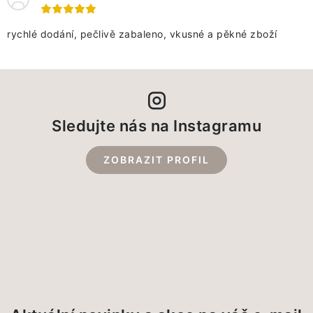
VÁNOCE
rychlé dodání, pečlivě zabaleno, vkusné a pěkné zboží
JARO
Doprava a platba
FAQ - nejčastější dotazy
Vrácení zboží a reklamace
Obchodní podmínky
Ochrana Osobních údajů GDPR
Spojte se s námi
Sledujte nás na Instagramu
Odstoupení od smlouvy
ZOBRAZIT PROFIL