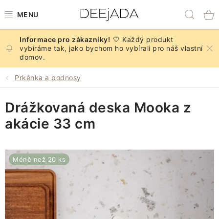
Přejít
Hled
na
obsah
🤍 Každý produkt
NOVINKY
vybíráme tak, jako bychom ho vybírali pro náš vlastní
domov.
PODZIM
Prkénka a podnosy
DEKORACE A DOPLŇKY
Drážkovaná deska Mooka z
KUCHYNĚ A STOLOVÁNÍ
akácie 33 cm
BYTOVÝ TEXTIL
Méně než 20 ks
KOUPELNA
ZNAČKY