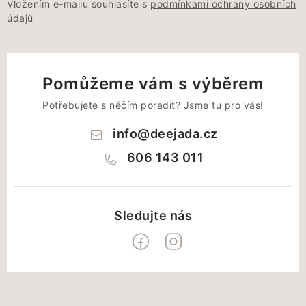
Vložením e-mailu souhlasíte s
podmínkami ochrany osobních
údajů
Pomůžeme vám s výběrem
Potřebujete s něčím poradit? Jsme tu pro vás!
info
@
deejada.cz
606 143 011
Z
á