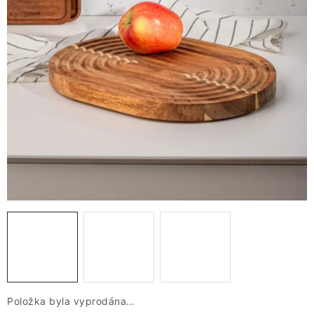
VÁNOCE
JARO
Doprava a platba
FAQ - nejčastější dotazy
Vrácení zboží a reklamace
Obchodní podmínky
Ochrana Osobních údajů GDPR
Spojte se s námi
Odstoupení od smlouvy
Položka byla vyprodána…