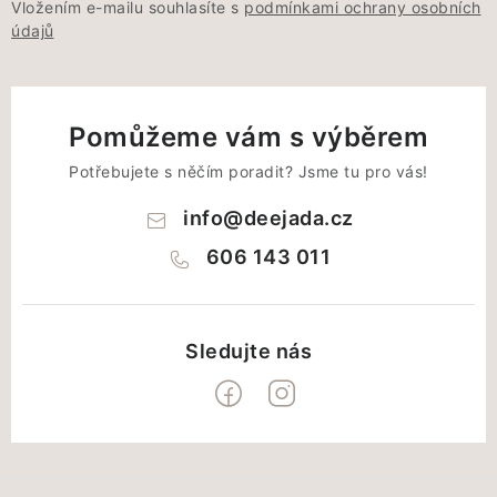
Vložením e-mailu souhlasíte s
podmínkami ochrany osobních
údajů
Pomůžeme vám s výběrem
Potřebujete s něčím poradit? Jsme tu pro vás!
info
@
deejada.cz
606 143 011
Z
á