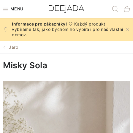
Přejít
Hled
na
obsah
🤍 Každý produkt
NOVINKY
vybíráme tak, jako bychom ho vybírali pro náš vlastní
domov.
PODZIM
Jaro
DEKORACE A DOPLŇKY
Misky Sola
KUCHYNĚ A STOLOVÁNÍ
BYTOVÝ TEXTIL
KOUPELNA
ZNAČKY