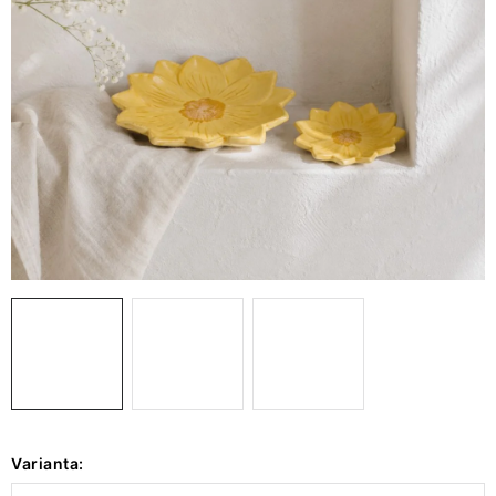
VÁNOCE
JARO
Doprava a platba
FAQ - nejčastější dotazy
Vrácení zboží a reklamace
Obchodní podmínky
Ochrana Osobních údajů GDPR
Spojte se s námi
Odstoupení od smlouvy
Varianta: