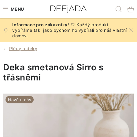
Přejít
Hled
na
obsah
🤍 Každý produkt
NOVINKY
vybíráme tak, jako bychom ho vybírali pro náš vlastní
domov.
PODZIM
Plédy a deky
DEKORACE A DOPLŇKY
Deka smetanová Sirro s
KUCHYNĚ A STOLOVÁNÍ
třásněmi
BYTOVÝ TEXTIL
Nově u nás
KOUPELNA
ZNAČKY