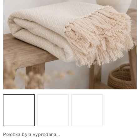
VÁNOCE
JARO
Doprava a platba
FAQ - nejčastější dotazy
Vrácení zboží a reklamace
Obchodní podmínky
Ochrana Osobních údajů GDPR
Spojte se s námi
Odstoupení od smlouvy
Položka byla vyprodána…