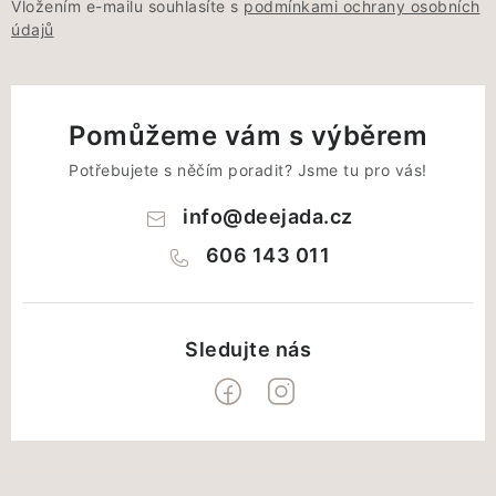
Vložením e-mailu souhlasíte s
podmínkami ochrany osobních
údajů
Pomůžeme vám s výběrem
Potřebujete s něčím poradit? Jsme tu pro vás!
info
@
deejada.cz
606 143 011
Z
á