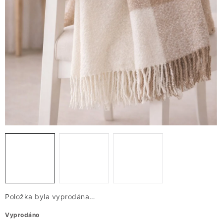
VÁNOCE
JARO
Doprava a platba
FAQ - nejčastější dotazy
Vrácení zboží a reklamace
Obchodní podmínky
Ochrana Osobních údajů GDPR
Spojte se s námi
Odstoupení od smlouvy
Položka byla vyprodána…
Vyprodáno