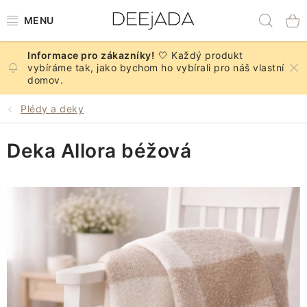
Přejít
Hled
na
obsah
🤍 Každý produkt
NOVINKY
vybíráme tak, jako bychom ho vybírali pro náš vlastní
domov.
PODZIM
Plédy a deky
DEKORACE A DOPLŇKY
Deka Allora béžová
KUCHYNĚ A STOLOVÁNÍ
BYTOVÝ TEXTIL
KOUPELNA
ZNAČKY