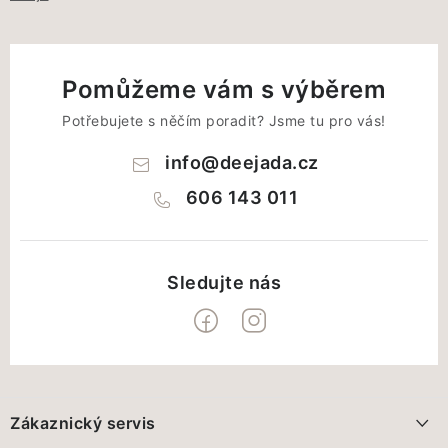
Pomůžeme vám s výběrem
Potřebujete s něčím poradit? Jsme tu pro vás!
info
@
deejada.cz
606 143 011
Z
á
Zákaznický servis
p