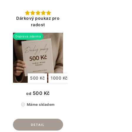
Dárkový poukaz pro
radost
Doprava zdarma
500 Kč
1000 Kč
2000 Kč
4000 Kč
5000
500 Kč
od
Máme skladem