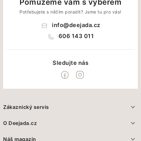
Pomůžeme vám s výběrem
Potřebujete s něčím poradit? Jsme tu pro vás!
info
@
deejada.cz
606 143 011
Z
á
Zákaznický servis
p
a
Doprava a platba
O Deejada.cz
t
FAQ - nejčastější dotazy
í
Pomáháme, přidáte se?
Náš magazín