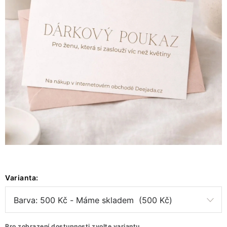
VÁNOCE
JARO
Doprava a platba
FAQ - nejčastější dotazy
Vrácení zboží a reklamace
Obchodní podmínky
Ochrana Osobních údajů GDPR
Spojte se s námi
Odstoupení od smlouvy
Varianta:
Pro zobrazení dostupnosti zvolte variantu