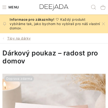
Přejít
Hled
na
obsah
🤍 Každý produkt
NOVINKY
vybíráme tak, jako bychom ho vybírali pro náš vlastní
domov.
PODZIM
Tipy na dárky
DEKORACE A DOPLŇKY
Dárkový poukaz – radost pro
KUCHYNĚ A STOLOVÁNÍ
domov
BYTOVÝ TEXTIL
Doprava zdarma
KOUPELNA
ZNAČKY