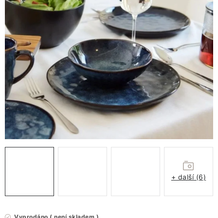
VÁNOCE
JARO
Doprava a platba
FAQ - nejčastější dotazy
Vrácení zboží a reklamace
Obchodní podmínky
Ochrana Osobních údajů GDPR
Spojte se s námi
Odstoupení od smlouvy
+ další (6)
Vyprodáno ( není skladem )