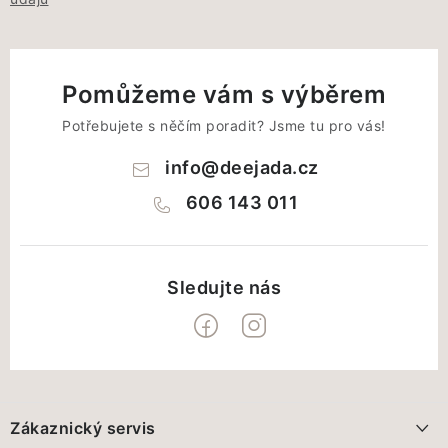
Pomůžeme vám s výběrem
Potřebujete s něčím poradit? Jsme tu pro vás!
info
@
deejada.cz
606 143 011
Z
á
Zákaznický servis
p