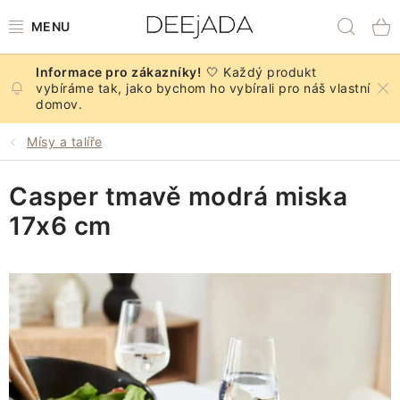
Přejít
Hled
na
obsah
🤍 Každý produkt
NOVINKY
vybíráme tak, jako bychom ho vybírali pro náš vlastní
domov.
PODZIM
Mísy a talíře
DEKORACE A DOPLŇKY
Casper tmavě modrá miska
KUCHYNĚ A STOLOVÁNÍ
17x6 cm
BYTOVÝ TEXTIL
KOUPELNA
ZNAČKY