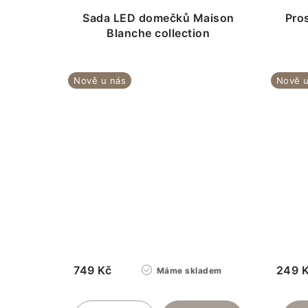
Sada LED domečků Maison
Pros
Blanche collection
Nově u nás
Nově u
749 Kč
249 
Máme skladem