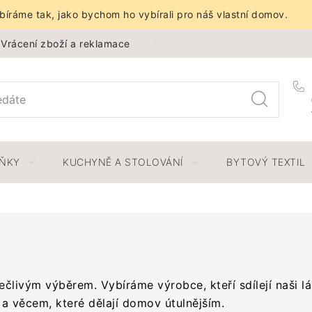
íráme tak, jako bychom ho vybírali pro náš vlastní domov.
Vrácení zboží a reklamace
Obchodní podmínky
Ochra
LŇKY
KUCHYNĚ A STOLOVÁNÍ
BYTOVÝ TEXTIL
ečlivým výběrem. Vybíráme výrobce, kteří sdílejí naši l
a věcem, které dělají domov útulnějším.