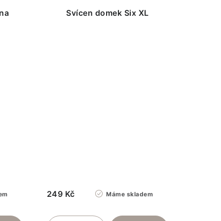
na
Svícen domek Six XL
249 Kč
em
Máme skladem