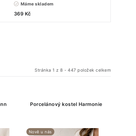
Máme skladem
369 Kč
Stránka
1
z
8
-
447
položek celkem
inn
Porcelánový kostel Harmonie
Nově u nás