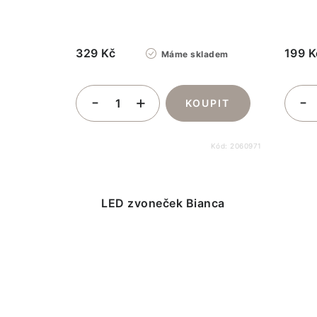
329 Kč
199 K
Máme skladem
Kód:
2060971
LED zvoneček Bianca