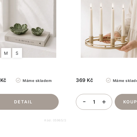
M
S
 Kč
369 Kč
Máme skladem
Máme sklad
Kód:
05965/S