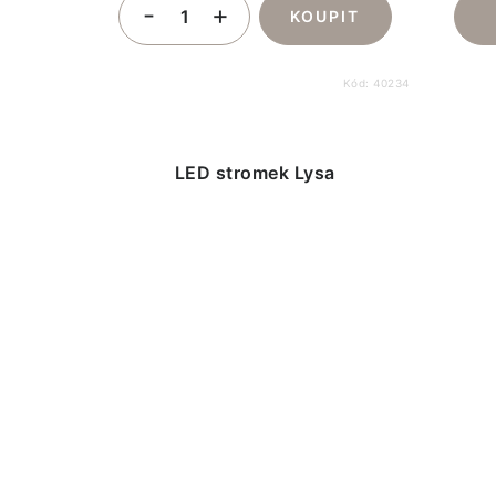
Kód:
40234
LED stromek Lysa