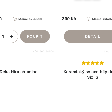
č
399 Kč
Máme skladem
Máme sklad
Kód:
590130500
Kód:
Deka Nira chumlací
Keramický svícen bílý 
Sixi S