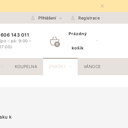
na Osobních údajů GDPR
Přihlášení
Spojte se s námi
Registrace
Odstoupení 
Prázdný
606 143 011
(po – pá: 9:00 –
NÁKUPNÍ
17:00)
košík
KOŠÍK
KOUPELNA
ZNAČKY
VÁNOCE
JAR
ásku k