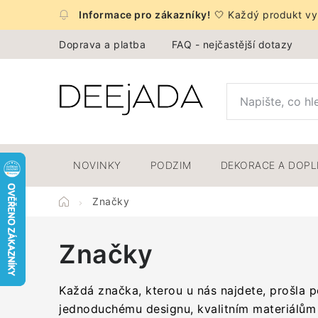
Přejít
🤍 Každý produkt vyb
na
obsah
Doprava a platba
FAQ - nejčastější dotazy
NOVINKY
PODZIM
DEKORACE A DOP
Domů
Značky
Značky
Každá značka, kterou u nás najdete, prošla p
jednoduchému designu, kvalitním materiálům 