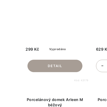
299 Kč
629 
Vyprodáno
Kód:
43179
Porcelánový domek Arleen M
Porc
béžový