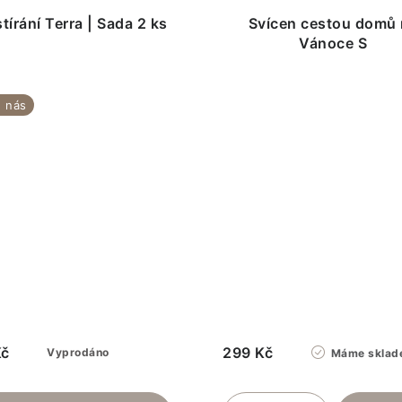
tírání Terra | Sada 2 ks
Svícen cestou domů 
Vánoce S
 nás
Kč
299 Kč
Vyprodáno
Máme sklad