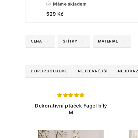
Máme skladem
529 Kč
CENA
ŠTÍTKY
MATERIÁL
Ř
DOPORUČUJEME
NEJLEVNĚJŠÍ
NEJDRAŽ
a
z
V
e
Dekorativní ptáček Fagel bílý
ý
M
n
p
í
i