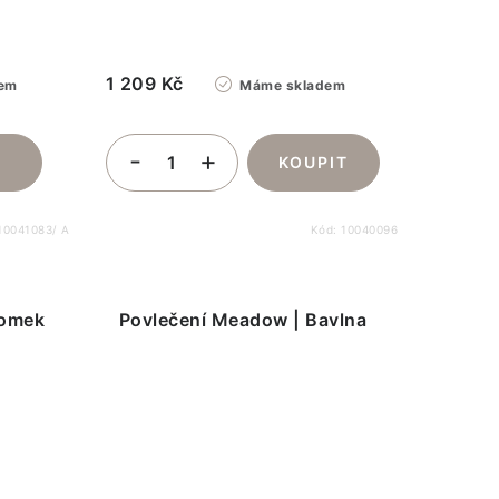
1 209 Kč
em
Máme skladem
10041083/ A
Kód:
10040096
domek
Povlečení Meadow | Bavlna