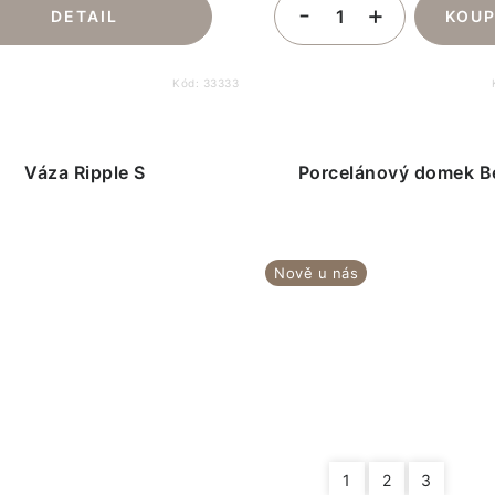
Kód:
33333
Váza Ripple S
Porcelánový domek Be
Nově u nás
1
2
3