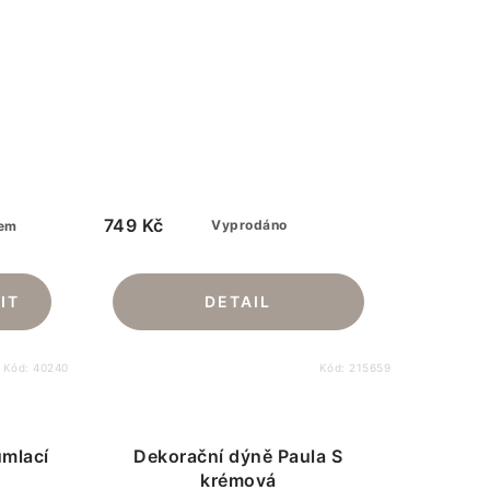
749 Kč
Vyprodáno
em
Kód:
40240
Kód:
215659
mlací
Dekorační dýně Paula S
krémová