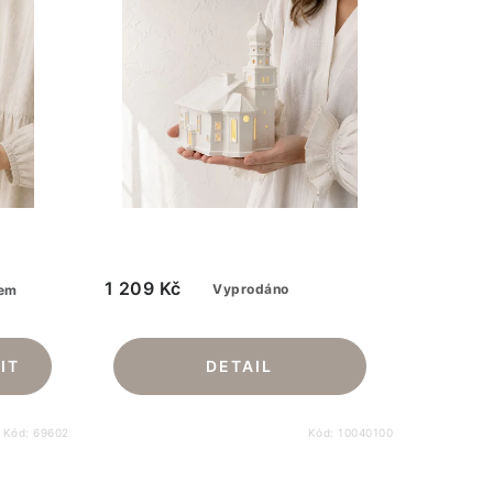
1 209 Kč
Vyprodáno
em
Kód:
69602
Kód:
10040100