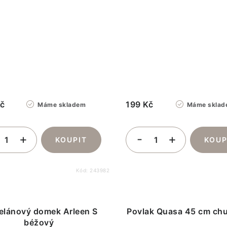
Kč
199 Kč
Máme skladem
Máme sklad
Kód:
243982
elánový domek Arleen S
Povlak Quasa 45 cm chu
béžový